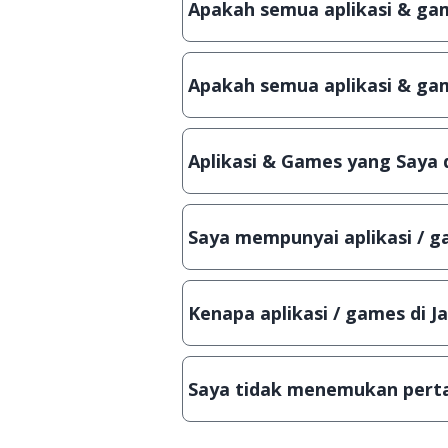
Apakah semua aplikasi & game
Ya, JalanTikus hanya membagikan a
patch atau semacamnya.
Apakah semua aplikasi & gam
Ya, JalanTikus selalu melakukan 
aplikasi atau games, sehingga bis
Aplikasi & Games yang Saya 
Meskipun dibagikan secara gratis
bisa digunakan dalam jangka wakt
Saya mempunyai aplikasi / ga
Tentu saja bisa. Silahkan kirim em
Lampiran File instalasi / (APK) jik
Kenapa aplikasi / games di J
Demi menjaga kualitas aplikasi d
secara manual, sehingga kuota se
Saya tidak menemukan perta
Kami dengan senang hati menjaw