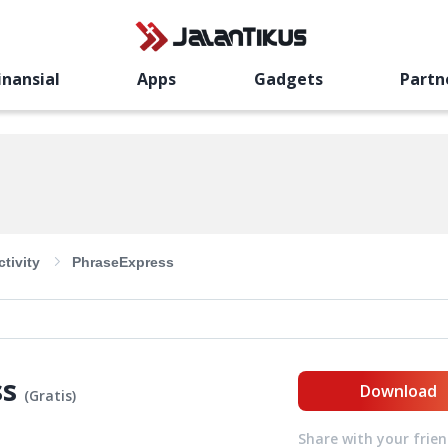
inansial
Apps
Gadgets
Partn
tivity
PhraseExpress
ss
Download
(
Gratis
)
Share with your frie