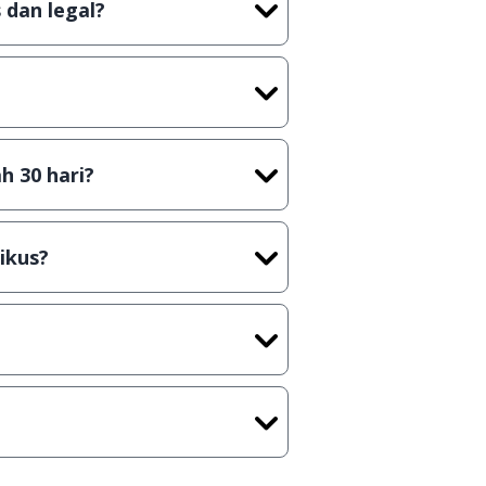
 dan legal?
tian tidak (bajakan) hasil crack,
t) sebelum menerbitkan suatu
h 30 hari?
cara Shareware, dalam arti hanya
rus membeli lisensi aslinya.
ikus?
kasi/Games, Deskripsi serta
ih melakukan upload-download
 waktu yang singkat.
u ke
info@jalantikus.com