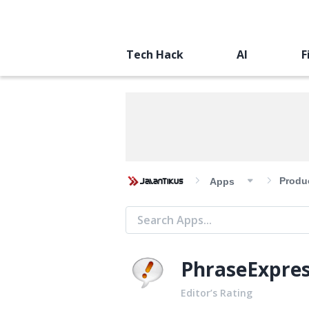
Tech Hack
AI
F
Produc
Apps
PhraseExpre
Editor’s Rating