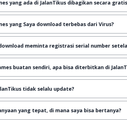
s yang ada di JalanTikus dibagikan secara gratis
plikasi & games yang gratis (Freeware) dan legal, dalam ar
es yang Saya download terbebas dari Virus?
scanning dengan 3 jenis Antivirus (Kaspersky, AVG & Avas
a dijamin 100% terbebas dari virus.
download meminta registrasi serial number setela
, namun ada beberapa aplikasi & games yang dibagikan se
u tertentu dan jika ingin lanjut menggunakannya kamu ha
mes buatan sendiri, apa bisa diterbitkan di JalanT
ail ke
info@jalantikus.com
dengan menyertakan Nama Apli
a Android
alanTikus tidak selalu update?
an games yang ada di JalanTikus, hingga saat ini kita mas
besar ribuan aplikasi & games tidak dapat tercapai dalam
nyaan yang tepat, di mana saya bisa bertanya?
ab setiap pertanyaan yang masuk. Kirim pertanyaan kam