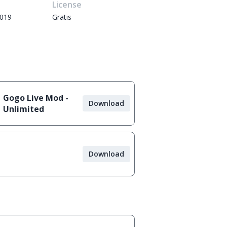
e
License
2019
Gratis
Gogo Live Mod -
Download
Unlimited
Download