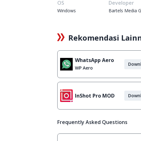
OS
Developer
Windows
Bartels Media
Rekomendasi Lain
WhatsApp Aero
Down
WP Aero
InShot Pro MOD
Down
Frequently Asked Questions