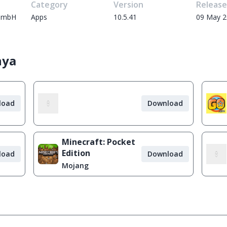
Category
Version
Releas
 GmbH
Apps
10.5.41
09 May 
nya
load
Download
Minecraft: Pocket
Edition
load
Download
Mojang