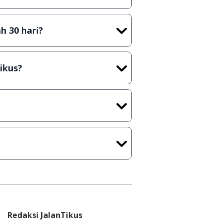
t) sebelum menerbitkan suatu
h 30 hari?
cara Shareware, dalam arti hanya
rus membeli lisensi aslinya.
ikus?
kasi/Games, Deskripsi serta
ih melakukan upload-download
 waktu yang singkat.
u ke
info@jalantikus.com
Redaksi JalanTikus