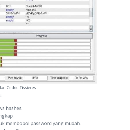
an Cedric Tissieres
:
ws hashes.
ngkap.
uk membobol password yang mudah.