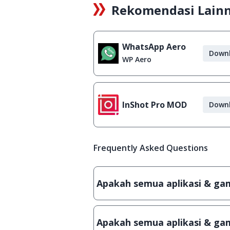
Rekomendasi Lain
WhatsApp Aero
Down
WP Aero
InShot Pro MOD
Down
Frequently Asked Questions
Apakah semua aplikasi & game
Ya, JalanTikus hanya membagikan a
patch atau semacamnya.
Apakah semua aplikasi & gam