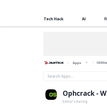
Tech Hack
AI
F
Utiliti
Apps
Ophcrack - W
Editor’s Rating