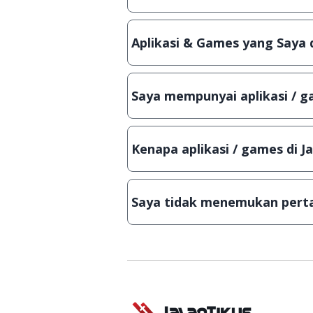
Ya, JalanTikus selalu melakukan 
aplikasi atau games, sehingga bis
Aplikasi & Games yang Saya 
Meskipun dibagikan secara gratis
bisa digunakan dalam jangka wakt
Saya mempunyai aplikasi / ga
Tentu saja bisa. Silahkan kirim em
Lampiran File instalasi / (APK) jik
Kenapa aplikasi / games di J
Demi menjaga kualitas aplikasi d
secara manual, sehingga kuota se
Saya tidak menemukan perta
Kami dengan senang hati menjaw