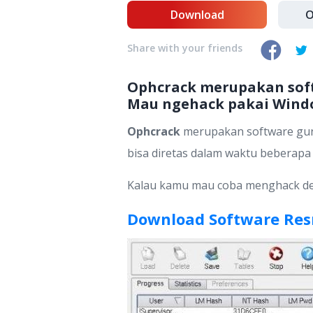
Download
O
Share with your friends
Ophcrack merupakan soft
Mau ngehack pakai Window
Ophcrack
merupakan software gu
bisa diretas dalam waktu beberapa
Kalau kamu mau coba menghack deng
Download Software Re