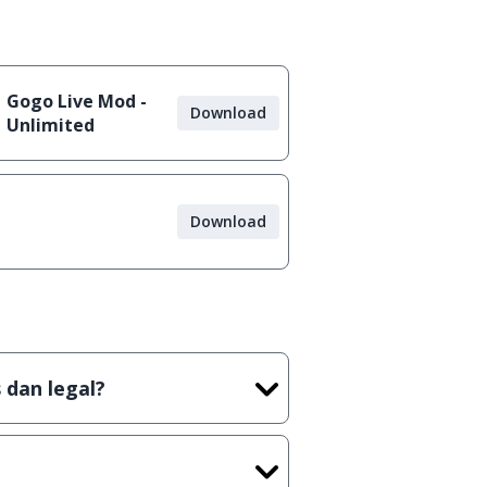
Gogo Live Mod -
Download
Unlimited
Download
 dan legal?
tian tidak (bajakan) hasil crack,