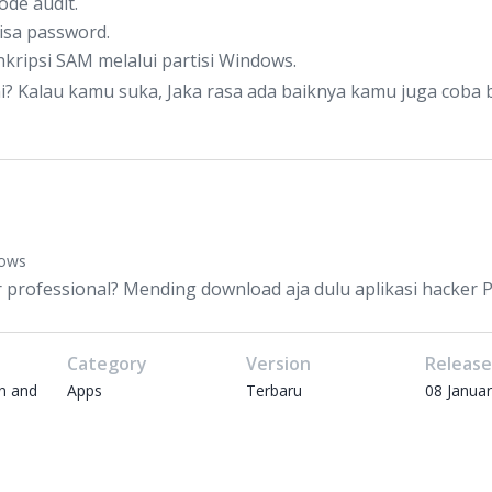
de audit.
isa password.
ripsi SAM melalui partisi Windows.
i? Kalau kamu suka, Jaka rasa ada baiknya kamu juga coba b
dows
 professional? Mending download aja dulu aplikasi hacker PC
Category
Version
Releas
in and
Apps
Terbaru
08 Janua