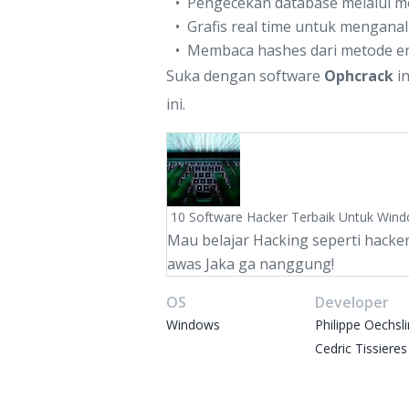
Pengecekan database melalui mo
Grafis real time untuk menganal
Membaca hashes dari metode enk
Suka dengan software
Ophcrack
in
ini.
10 Software Hacker Terbaik Untuk Win
Mau belajar Hacking seperti hacker
awas Jaka ga nanggung!
OS
Developer
Windows
Philippe Oechsl
Cedric Tissieres