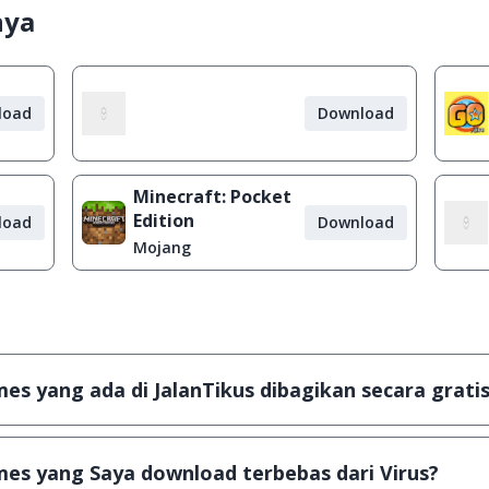
nya
load
Download
Minecraft: Pocket
Edition
load
Download
Mojang
s yang ada di JalanTikus dibagikan secara gratis
plikasi & games yang gratis (Freeware) dan legal, dalam ar
es yang Saya download terbebas dari Virus?