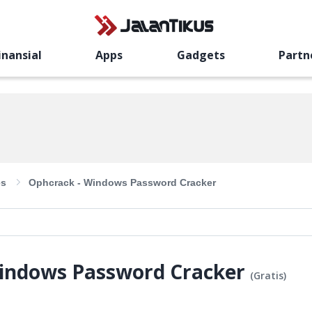
inansial
Apps
Gadgets
Partn
es
Ophcrack - Windows Password Cracker
indows Password Cracker
(
Gratis
)