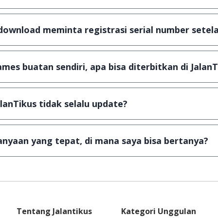
scanning dengan 3 jenis Antivirus (Kaspersky, AVG & Avas
a dijamin 100% terbebas dari virus.
download meminta registrasi serial number setela
, namun ada beberapa aplikasi & games yang dibagikan se
u tertentu dan jika ingin lanjut menggunakannya kamu ha
mes buatan sendiri, apa bisa diterbitkan di JalanT
ail ke
info@jalantikus.com
dengan menyertakan Nama Apli
a Android
alanTikus tidak selalu update?
an games yang ada di JalanTikus, hingga saat ini kita mas
besar ribuan aplikasi & games tidak dapat tercapai dalam
nyaan yang tepat, di mana saya bisa bertanya?
ab setiap pertanyaan yang masuk. Kirim pertanyaan kam
Tentang Jalantikus
Kategori Unggulan