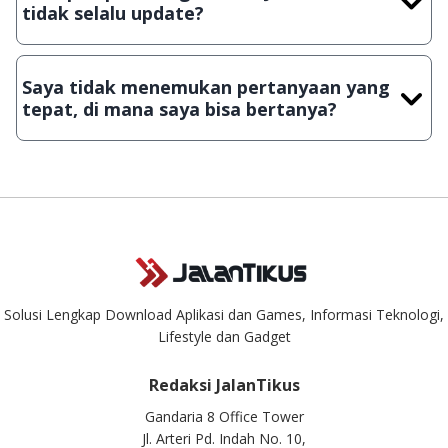
tidak selalu update?
Demi menjaga kualitas aplikasi dan games yang ada di
JalanTikus, hingga saat ini kita masih melakukan upload-
Saya tidak menemukan pertanyaan yang
download secara manual, sehingga kuota sebesar ribuan
tepat, di mana saya bisa bertanya?
aplikasi & games tidak dapat tercapai dalam waktu yang
singkat.
Kami dengan senang hati menjawab setiap pertanyaan yang
masuk. Kirim pertanyaan kamu ke
info@jalantikus.com
Solusi Lengkap Download Aplikasi dan Games, Informasi Teknologi,
Lifestyle dan Gadget
Redaksi JalanTikus
Gandaria 8 Office Tower
Jl. Arteri Pd. Indah No. 10,