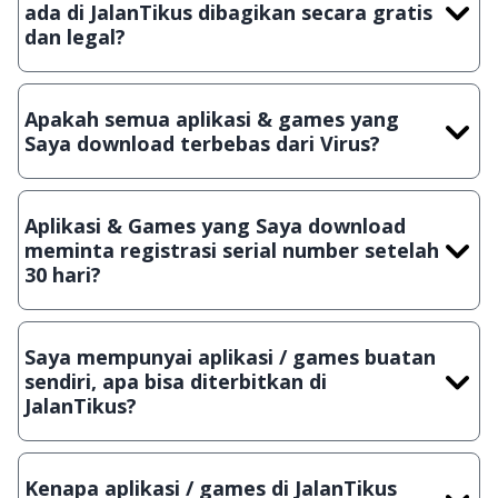
ada di JalanTikus dibagikan secara gratis
dan legal?
Ya, JalanTikus hanya membagikan aplikasi & games yang
gratis (Freeware) dan legal, dalam artian tidak (bajakan) hasil
Apakah semua aplikasi & games yang
crack, patch atau semacamnya.
Saya download terbebas dari Virus?
Ya, JalanTikus selalu melakukan scanning dengan 3 jenis
Antivirus (Kaspersky, AVG & Avast) sebelum menerbitkan
Aplikasi & Games yang Saya download
suatu aplikasi atau games, sehingga bisa dijamin 100%
meminta registrasi serial number setelah
terbebas dari virus.
30 hari?
Meskipun dibagikan secara gratis, namun ada beberapa
aplikasi & games yang dibagikan secara Shareware, dalam arti
Saya mempunyai aplikasi / games buatan
hanya bisa digunakan dalam jangka waktu tertentu dan jika
sendiri, apa bisa diterbitkan di
ingin lanjut menggunakannya kamu harus membeli lisensi
JalanTikus?
aslinya.
Tentu saja bisa. Silahkan kirim email ke
info@jalantikus.com
dengan menyertakan Nama Aplikasi/Games, Deskripsi serta
Kenapa aplikasi / games di JalanTikus
Lampiran File instalasi / (APK) jika Android