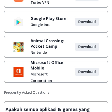
Diblokir
Turbo VPN
Google Play Store
Download
Google Inc.
Animal Crossing:
Pocket Camp
Download
Nintendo
Microsoft Office
Mobile
Download
Microsoft
Corporation
Frequently Asked Questions
Apakah semua aplikasi & games yang