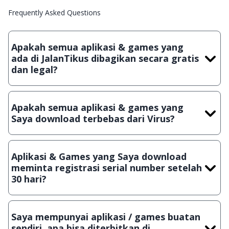
Frequently Asked Questions
Apakah semua aplikasi & games yang
ada di JalanTikus dibagikan secara gratis
dan legal?
Ya, JalanTikus hanya membagikan aplikasi & games yang
gratis (Freeware) dan legal, dalam artian tidak (bajakan) hasil
Apakah semua aplikasi & games yang
crack, patch atau semacamnya.
Saya download terbebas dari Virus?
Ya, JalanTikus selalu melakukan scanning dengan 3 jenis
Antivirus (Kaspersky, AVG & Avast) sebelum menerbitkan
Aplikasi & Games yang Saya download
suatu aplikasi atau games, sehingga bisa dijamin 100%
meminta registrasi serial number setelah
terbebas dari virus.
30 hari?
Meskipun dibagikan secara gratis, namun ada beberapa
aplikasi & games yang dibagikan secara Shareware, dalam arti
Saya mempunyai aplikasi / games buatan
hanya bisa digunakan dalam jangka waktu tertentu dan jika
sendiri, apa bisa diterbitkan di