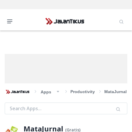
Productivity
MataJurnal
Apps
MataJurnal
(
Gratis
)