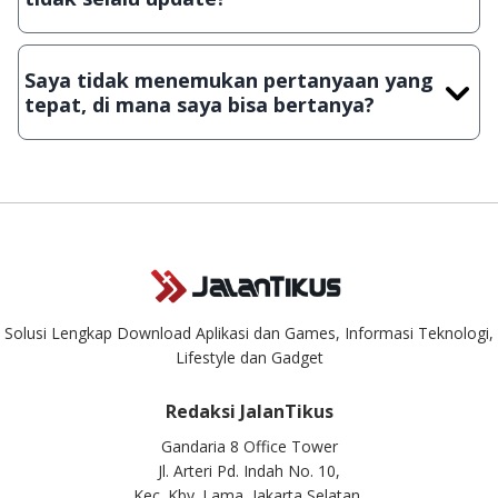
Demi menjaga kualitas aplikasi dan games yang ada di
JalanTikus, hingga saat ini kita masih melakukan upload-
Saya tidak menemukan pertanyaan yang
download secara manual, sehingga kuota sebesar ribuan
tepat, di mana saya bisa bertanya?
aplikasi & games tidak dapat tercapai dalam waktu yang
singkat.
Kami dengan senang hati menjawab setiap pertanyaan yang
masuk. Kirim pertanyaan kamu ke
info@jalantikus.com
Solusi Lengkap Download Aplikasi dan Games, Informasi Teknologi,
Lifestyle dan Gadget
Redaksi JalanTikus
Gandaria 8 Office Tower
Jl. Arteri Pd. Indah No. 10,
Kec. Kby. Lama, Jakarta Selatan,