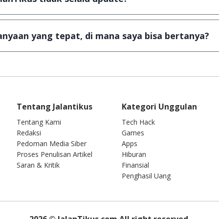
an games yang ada di JalanTikus, hingga saat ini kita mas
besar ribuan aplikasi & games tidak dapat tercapai dalam
nyaan yang tepat, di mana saya bisa bertanya?
ab setiap pertanyaan yang masuk. Kirim pertanyaan kam
Tentang Jalantikus
Kategori Unggulan
Tentang Kami
Tech Hack
Redaksi
Games
Pedoman Media Siber
Apps
Proses Penulisan Artikel
Hiburan
Saran & Kritik
Finansial
Penghasil Uang