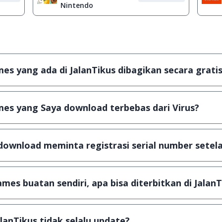
Nintendo
s yang ada di JalanTikus dibagikan secara gratis
plikasi & games yang gratis (Freeware) dan legal, dalam ar
es yang Saya download terbebas dari Virus?
scanning dengan 3 jenis Antivirus (Kaspersky, AVG & Avas
a dijamin 100% terbebas dari virus.
download meminta registrasi serial number setela
, namun ada beberapa aplikasi & games yang dibagikan se
u tertentu dan jika ingin lanjut menggunakannya kamu ha
mes buatan sendiri, apa bisa diterbitkan di JalanT
ail ke
info@jalantikus.com
dengan menyertakan Nama Apli
a Android
alanTikus tidak selalu update?