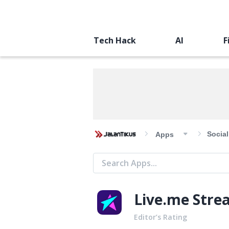
Tech Hack
AI
F
Socia
Apps
Live.me Strea
Editor’s Rating