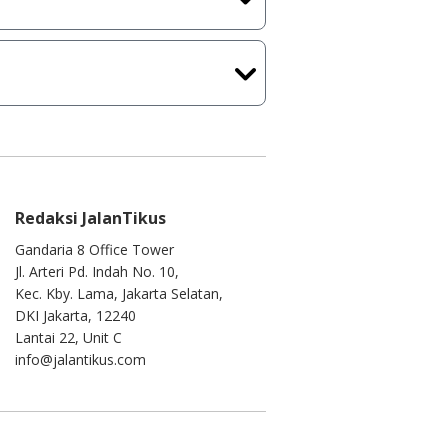
ih melakukan upload-download
 waktu yang singkat.
u ke
info@jalantikus.com
Redaksi JalanTikus
Gandaria 8 Office Tower
Jl. Arteri Pd. Indah No. 10,
Kec. Kby. Lama, Jakarta Selatan,
DKI Jakarta, 12240
Lantai 22, Unit C
info@jalantikus.com