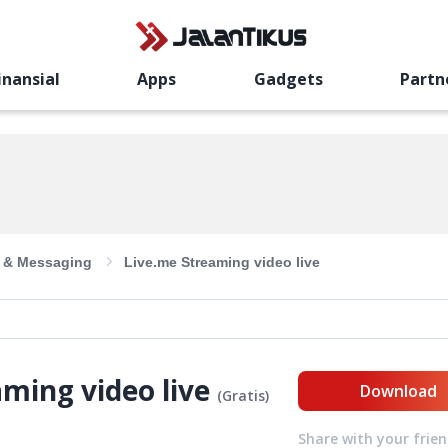
inansial
Apps
Gadgets
Partn
l & Messaging
Live.me Streaming video live
ming video live
Download
(
Gratis
)
Share with your frie