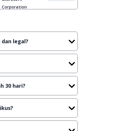
Corporation
 dan legal?
tian tidak (bajakan) hasil crack,
t) sebelum menerbitkan suatu
h 30 hari?
cara Shareware, dalam arti hanya
rus membeli lisensi aslinya.
ikus?
kasi/Games, Deskripsi serta