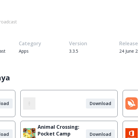
roadcast
Category
Version
Releas
ast
Apps
3.3.5
24 June 
nya
load
Download
Animal Crossing:
Pocket Camp
load
Download