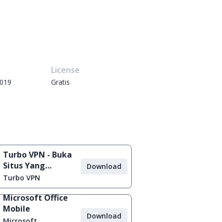
e
License
2019
Gratis
Turbo VPN - Buka
Situs Yang
Download
Diblokir
Turbo VPN
Microsoft Office
Mobile
Download
Microsoft