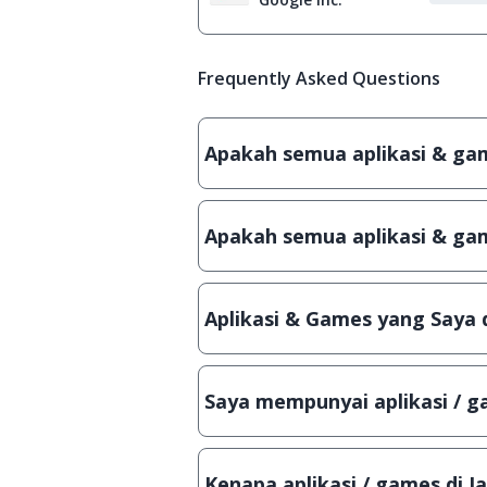
Frequently Asked Questions
Apakah semua aplikasi & game
Ya, JalanTikus hanya membagikan a
patch atau semacamnya.
Apakah semua aplikasi & gam
Ya, JalanTikus selalu melakukan 
aplikasi atau games, sehingga bis
Aplikasi & Games yang Saya 
Meskipun dibagikan secara gratis
bisa digunakan dalam jangka wakt
Saya mempunyai aplikasi / ga
Tentu saja bisa. Silahkan kirim em
Lampiran File instalasi / (APK) jik
Kenapa aplikasi / games di J