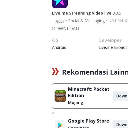
Live.me Streaming video live
3.3.5
Live.me B
Social & Messaging
Apps
DOWNLOAD
OS
Developer
Android
Live.me Broadc
Rekomendasi Lain
Minecraft: Pocket
Edition
Down
Mojang
Google Play Store
Down
Google Inc.