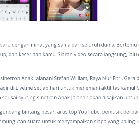
 baru dengan minat yang sama dari seluruh dunia. Bertemu
p, dan keceriaan kamu. Siaran video secara langsung, lalu
inetron Anak Jalanan! Stefan William, Raya Nur Fitri, Geral
dir di Live.me setiap hari untuk menemani aktifitas kamu! M
seusai syuting sinetron Anak Jalanan akan disajikan untuk
engundang bintang besar, artis top YouTube, pemusik berba
pemungutan suara untuk menyampaikan siapa yang paling in