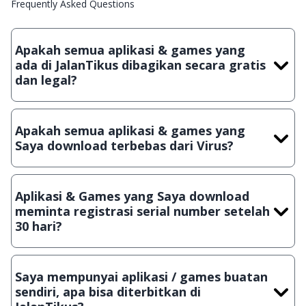
Frequently Asked Questions
Apakah semua aplikasi & games yang
ada di JalanTikus dibagikan secara gratis
dan legal?
Ya, JalanTikus hanya membagikan aplikasi & games yang
gratis (Freeware) dan legal, dalam artian tidak (bajakan) hasil
Apakah semua aplikasi & games yang
crack, patch atau semacamnya.
Saya download terbebas dari Virus?
Ya, JalanTikus selalu melakukan scanning dengan 3 jenis
Antivirus (Kaspersky, AVG & Avast) sebelum menerbitkan
Aplikasi & Games yang Saya download
suatu aplikasi atau games, sehingga bisa dijamin 100%
meminta registrasi serial number setelah
terbebas dari virus.
30 hari?
Meskipun dibagikan secara gratis, namun ada beberapa
aplikasi & games yang dibagikan secara Shareware, dalam arti
Saya mempunyai aplikasi / games buatan
hanya bisa digunakan dalam jangka waktu tertentu dan jika
sendiri, apa bisa diterbitkan di
ingin lanjut menggunakannya kamu harus membeli lisensi