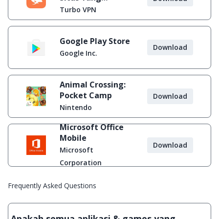
Diblokir
Turbo VPN
Google Play Store
Download
Google Inc.
Animal Crossing:
Pocket Camp
Download
Nintendo
Microsoft Office
Mobile
Download
Microsoft
Corporation
Frequently Asked Questions
Apakah semua aplikasi & games yang