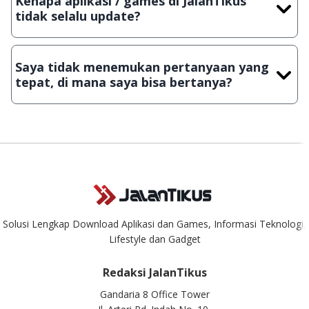
Kenapa aplikasi / games di JalanTikus
Lampiran File instalasi / (APK) jika Android
tidak selalu update?
Demi menjaga kualitas aplikasi dan games yang ada di
JalanTikus, hingga saat ini kita masih melakukan upload-
Saya tidak menemukan pertanyaan yang
download secara manual, sehingga kuota sebesar ribuan
tepat, di mana saya bisa bertanya?
aplikasi & games tidak dapat tercapai dalam waktu yang
singkat.
Kami dengan senang hati menjawab setiap pertanyaan yang
masuk. Kirim pertanyaan kamu ke
info@jalantikus.com
Solusi Lengkap Download Aplikasi dan Games, Informasi Teknologi,
Lifestyle dan Gadget
Redaksi JalanTikus
Gandaria 8 Office Tower