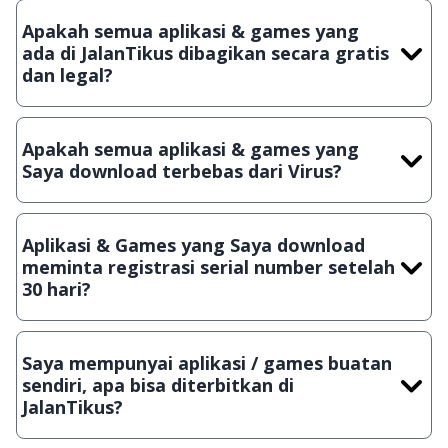
Apakah semua aplikasi & games yang
ada di JalanTikus dibagikan secara gratis
dan legal?
Ya, JalanTikus hanya membagikan aplikasi & games yang
gratis (Freeware) dan legal, dalam artian tidak (bajakan) hasil
Apakah semua aplikasi & games yang
crack, patch atau semacamnya.
Saya download terbebas dari Virus?
Ya, JalanTikus selalu melakukan scanning dengan 3 jenis
Antivirus (Kaspersky, AVG & Avast) sebelum menerbitkan
Aplikasi & Games yang Saya download
suatu aplikasi atau games, sehingga bisa dijamin 100%
meminta registrasi serial number setelah
terbebas dari virus.
30 hari?
Meskipun dibagikan secara gratis, namun ada beberapa
aplikasi & games yang dibagikan secara Shareware, dalam arti
Saya mempunyai aplikasi / games buatan
hanya bisa digunakan dalam jangka waktu tertentu dan jika
sendiri, apa bisa diterbitkan di
ingin lanjut menggunakannya kamu harus membeli lisensi
JalanTikus?
aslinya.
Tentu saja bisa. Silahkan kirim email ke
info@jalantikus.com