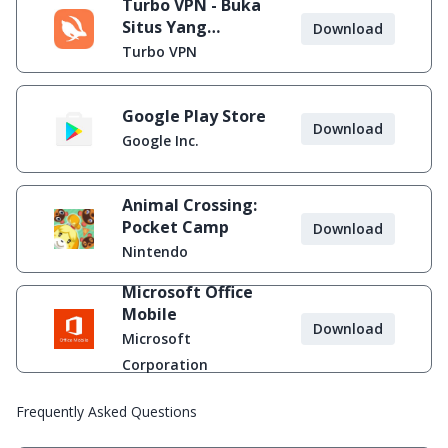
Turbo VPN - Buka
Situs Yang
Download
Diblokir
Turbo VPN
Google Play Store
Download
Google Inc.
Animal Crossing:
Pocket Camp
Download
Nintendo
Microsoft Office
Mobile
Download
Microsoft
Corporation
Frequently Asked Questions