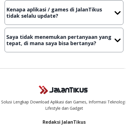
dengan menyertakan Nama Aplikasi/Games, Deskripsi serta
Kenapa aplikasi / games di JalanTikus
Lampiran File instalasi / (APK) jika Android
tidak selalu update?
Demi menjaga kualitas aplikasi dan games yang ada di
JalanTikus, hingga saat ini kita masih melakukan upload-
Saya tidak menemukan pertanyaan yang
download secara manual, sehingga kuota sebesar ribuan
tepat, di mana saya bisa bertanya?
aplikasi & games tidak dapat tercapai dalam waktu yang
singkat.
Kami dengan senang hati menjawab setiap pertanyaan yang
masuk. Kirim pertanyaan kamu ke
info@jalantikus.com
Solusi Lengkap Download Aplikasi dan Games, Informasi Teknologi,
Lifestyle dan Gadget
Redaksi JalanTikus