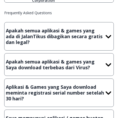
Corporation
Frequently Asked Questions
Apakah semua aplikasi & games yang
ada di JalanTikus dibagikan secara gratis
dan legal?
Ya, JalanTikus hanya membagikan aplikasi & games yang
gratis (Freeware) dan legal, dalam artian tidak (bajakan) hasil
Apakah semua aplikasi & games yang
crack, patch atau semacamnya.
Saya download terbebas dari Virus?
Ya, JalanTikus selalu melakukan scanning dengan 3 jenis
Antivirus (Kaspersky, AVG & Avast) sebelum menerbitkan
Aplikasi & Games yang Saya download
suatu aplikasi atau games, sehingga bisa dijamin 100%
meminta registrasi serial number setelah
terbebas dari virus.
30 hari?
Meskipun dibagikan secara gratis, namun ada beberapa
aplikasi & games yang dibagikan secara Shareware, dalam arti