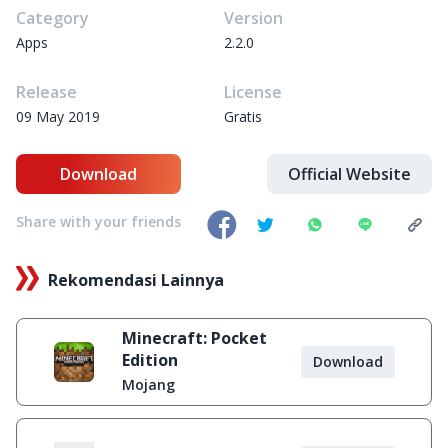
Category
Version
Apps
2.2.0
Release
License
09 May 2019
Gratis
Download
Official Website
Share with your friends
Rekomendasi Lainnya
Minecraft: Pocket
Edition
Download
Mojang