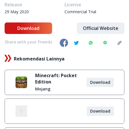
Release
License
29 May 2020
Commercial Trial
Download
Official Website
Share with your friends
Rekomendasi Lainnya
Minecraft: Pocket
Edition
Download
Mojang
Download