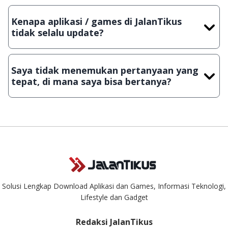
Tentu saja bisa. Silahkan kirim email ke
info@jalantikus.com
dengan menyertakan Nama Aplikasi/Games, Deskripsi serta
Kenapa aplikasi / games di JalanTikus
Lampiran File instalasi / (APK) jika Android
tidak selalu update?
Demi menjaga kualitas aplikasi dan games yang ada di
JalanTikus, hingga saat ini kita masih melakukan upload-
Saya tidak menemukan pertanyaan yang
download secara manual, sehingga kuota sebesar ribuan
tepat, di mana saya bisa bertanya?
aplikasi & games tidak dapat tercapai dalam waktu yang
singkat.
Kami dengan senang hati menjawab setiap pertanyaan yang
masuk. Kirim pertanyaan kamu ke
info@jalantikus.com
Solusi Lengkap Download Aplikasi dan Games, Informasi Teknologi,
Lifestyle dan Gadget
Redaksi JalanTikus