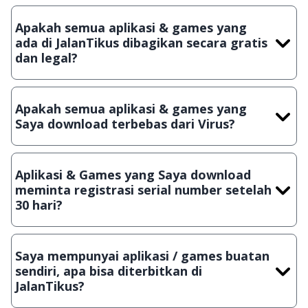
Apakah semua aplikasi & games yang
ada di JalanTikus dibagikan secara gratis
dan legal?
Ya, JalanTikus hanya membagikan aplikasi & games yang
gratis (Freeware) dan legal, dalam artian tidak (bajakan) hasil
Apakah semua aplikasi & games yang
crack, patch atau semacamnya.
Saya download terbebas dari Virus?
Ya, JalanTikus selalu melakukan scanning dengan 3 jenis
Antivirus (Kaspersky, AVG & Avast) sebelum menerbitkan
Aplikasi & Games yang Saya download
suatu aplikasi atau games, sehingga bisa dijamin 100%
meminta registrasi serial number setelah
terbebas dari virus.
30 hari?
Meskipun dibagikan secara gratis, namun ada beberapa
aplikasi & games yang dibagikan secara Shareware, dalam arti
Saya mempunyai aplikasi / games buatan
hanya bisa digunakan dalam jangka waktu tertentu dan jika
sendiri, apa bisa diterbitkan di
ingin lanjut menggunakannya kamu harus membeli lisensi
JalanTikus?
aslinya.