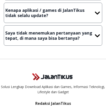
Tentu saja bisa. Silahkan kirim email ke
info@jalantikus.com
dengan menyertakan Nama Aplikasi/Games, Deskripsi serta
Kenapa aplikasi / games di JalanTikus
Lampiran File instalasi / (APK) jika Android
tidak selalu update?
Demi menjaga kualitas aplikasi dan games yang ada di
JalanTikus, hingga saat ini kita masih melakukan upload-
Saya tidak menemukan pertanyaan yang
download secara manual, sehingga kuota sebesar ribuan
tepat, di mana saya bisa bertanya?
aplikasi & games tidak dapat tercapai dalam waktu yang
singkat.
Kami dengan senang hati menjawab setiap pertanyaan yang
masuk. Kirim pertanyaan kamu ke
info@jalantikus.com
Solusi Lengkap Download Aplikasi dan Games, Informasi Teknologi,
Lifestyle dan Gadget
Redaksi JalanTikus