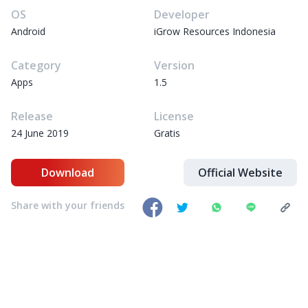
OS
Developer
Android
iGrow Resources Indonesia
Category
Version
Apps
1.5
Release
License
24 June 2019
Gratis
Download
Official Website
Share with your friends