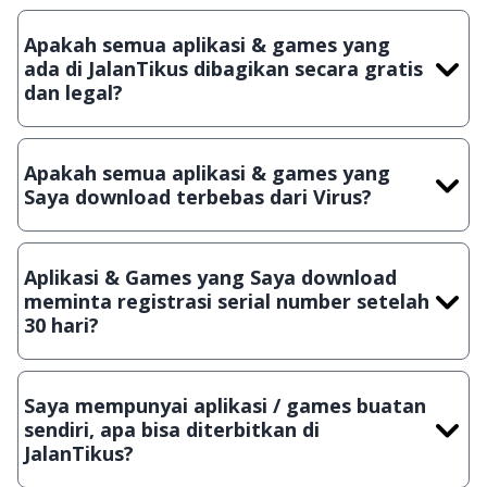
Apakah semua aplikasi & games yang
ada di JalanTikus dibagikan secara gratis
dan legal?
Ya, JalanTikus hanya membagikan aplikasi & games yang
gratis (Freeware) dan legal, dalam artian tidak (bajakan) hasil
Apakah semua aplikasi & games yang
crack, patch atau semacamnya.
Saya download terbebas dari Virus?
Ya, JalanTikus selalu melakukan scanning dengan 3 jenis
Antivirus (Kaspersky, AVG & Avast) sebelum menerbitkan
Aplikasi & Games yang Saya download
suatu aplikasi atau games, sehingga bisa dijamin 100%
meminta registrasi serial number setelah
terbebas dari virus.
30 hari?
Meskipun dibagikan secara gratis, namun ada beberapa
aplikasi & games yang dibagikan secara Shareware, dalam arti
Saya mempunyai aplikasi / games buatan
hanya bisa digunakan dalam jangka waktu tertentu dan jika
sendiri, apa bisa diterbitkan di
ingin lanjut menggunakannya kamu harus membeli lisensi
JalanTikus?
aslinya.