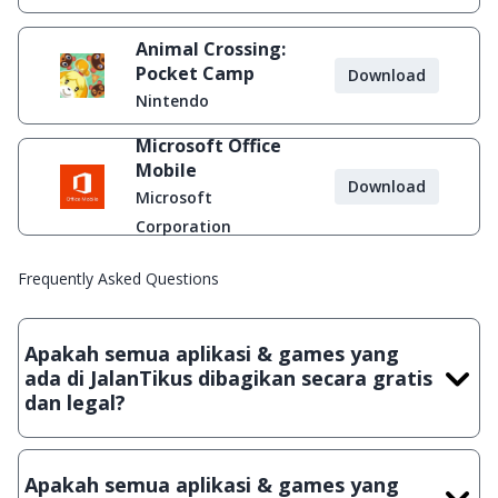
Animal Crossing:
Pocket Camp
Download
Nintendo
Microsoft Office
Mobile
Download
Microsoft
Corporation
Frequently Asked Questions
Apakah semua aplikasi & games yang
ada di JalanTikus dibagikan secara gratis
dan legal?
Ya, JalanTikus hanya membagikan aplikasi & games yang
gratis (Freeware) dan legal, dalam artian tidak (bajakan) hasil
Apakah semua aplikasi & games yang
crack, patch atau semacamnya.