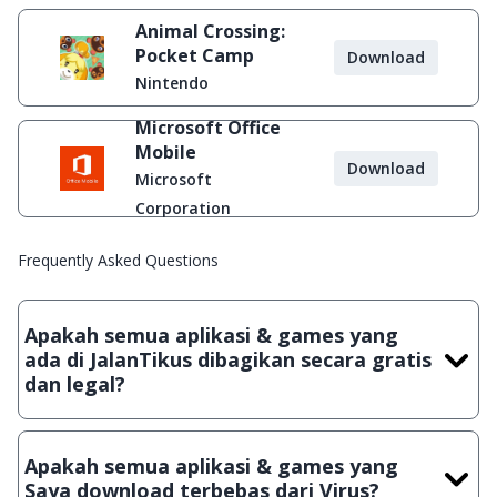
Animal Crossing:
Pocket Camp
Download
Nintendo
Microsoft Office
Mobile
Download
Microsoft
Corporation
Frequently Asked Questions
Apakah semua aplikasi & games yang
ada di JalanTikus dibagikan secara gratis
dan legal?
Ya, JalanTikus hanya membagikan aplikasi & games yang
gratis (Freeware) dan legal, dalam artian tidak (bajakan) hasil
Apakah semua aplikasi & games yang
crack, patch atau semacamnya.
Saya download terbebas dari Virus?