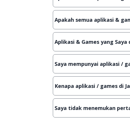
Ya, JalanTikus hanya membagikan a
patch atau semacamnya.
Apakah semua aplikasi & gam
Ya, JalanTikus selalu melakukan 
aplikasi atau games, sehingga bis
Aplikasi & Games yang Saya 
Meskipun dibagikan secara gratis
bisa digunakan dalam jangka wakt
Saya mempunyai aplikasi / ga
Tentu saja bisa. Silahkan kirim em
Lampiran File instalasi / (APK) jik
Kenapa aplikasi / games di J
Demi menjaga kualitas aplikasi d
secara manual, sehingga kuota se
Saya tidak menemukan perta
Kami dengan senang hati menjaw