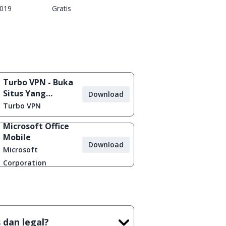
2019
Gratis
Turbo VPN - Buka
Situs Yang
Download
Diblokir
Turbo VPN
Microsoft Office
Mobile
Download
Microsoft
Corporation
 dan legal?