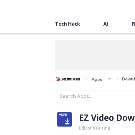
Tech Hack
AI
F
Downl
Apps
EZ Video Dow
Editor’s Rating