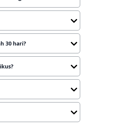
tian tidak (bajakan) hasil crack,
t) sebelum menerbitkan suatu
h 30 hari?
cara Shareware, dalam arti hanya
rus membeli lisensi aslinya.
ikus?
kasi/Games, Deskripsi serta
ih melakukan upload-download
 waktu yang singkat.
u ke
info@jalantikus.com