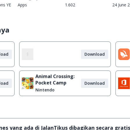
ons YE
Apps
1.602
24 June 
nya
load
Download
Animal Crossing:
Pocket Camp
load
Download
Nintendo
s yang ada di JalanTikus dibagikan secara gratis