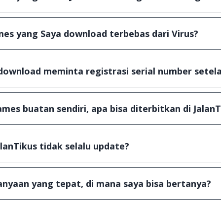
plikasi & games yang gratis (Freeware) dan legal, dalam ar
es yang Saya download terbebas dari Virus?
scanning dengan 3 jenis Antivirus (Kaspersky, AVG & Avas
a dijamin 100% terbebas dari virus.
download meminta registrasi serial number setela
, namun ada beberapa aplikasi & games yang dibagikan se
u tertentu dan jika ingin lanjut menggunakannya kamu ha
mes buatan sendiri, apa bisa diterbitkan di JalanT
ail ke
info@jalantikus.com
dengan menyertakan Nama Apli
a Android
alanTikus tidak selalu update?
an games yang ada di JalanTikus, hingga saat ini kita mas
besar ribuan aplikasi & games tidak dapat tercapai dalam
nyaan yang tepat, di mana saya bisa bertanya?
ab setiap pertanyaan yang masuk. Kirim pertanyaan kam