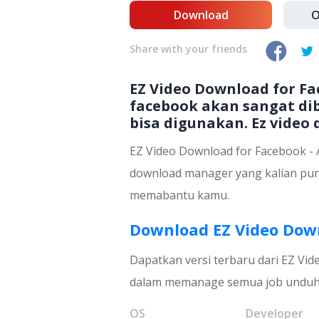
Download
O
Share with your friends
EZ Video Download for F
facebook akan sangat di
bisa digunakan. Ez video
EZ Video Download for Facebook - 
download manager yang kalian puny
memabantu kamu.
Download EZ Video Dow
Dapatkan versi terbaru dari EZ Vid
dalam memanage semua job unduha
OS
Developer