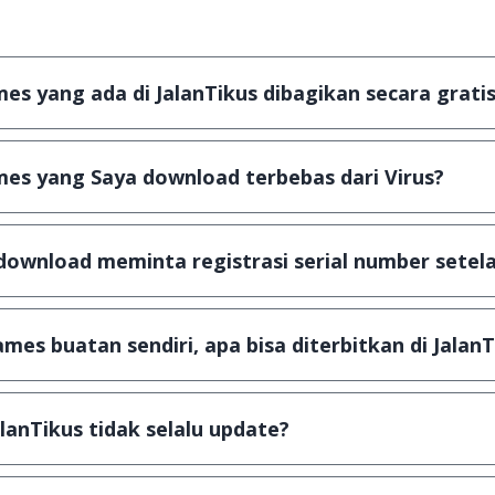
s yang ada di JalanTikus dibagikan secara gratis
plikasi & games yang gratis (Freeware) dan legal, dalam ar
es yang Saya download terbebas dari Virus?
scanning dengan 3 jenis Antivirus (Kaspersky, AVG & Avas
a dijamin 100% terbebas dari virus.
download meminta registrasi serial number setela
, namun ada beberapa aplikasi & games yang dibagikan se
u tertentu dan jika ingin lanjut menggunakannya kamu ha
mes buatan sendiri, apa bisa diterbitkan di JalanT
ail ke
info@jalantikus.com
dengan menyertakan Nama Apli
a Android
alanTikus tidak selalu update?
an games yang ada di JalanTikus, hingga saat ini kita mas