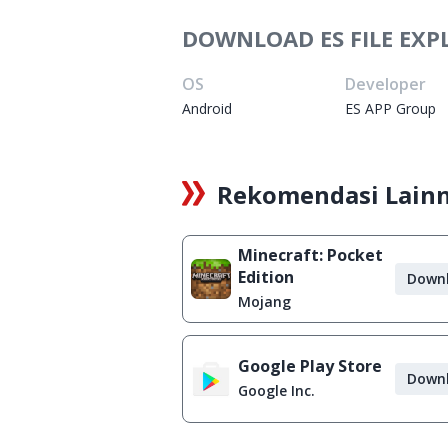
DOWNLOAD ES FILE EXPL
OS
Developer
Android
ES APP Group
Rekomendasi Lain
Minecraft: Pocket
Edition
Down
Mojang
Google Play Store
Down
Google Inc.