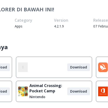
ORER DI BAWAH INI!
Category
Version
Releas
Apps
4.2.1.9
07 Febru
nya
load
Download
Animal Crossing:
Pocket Camp
load
Download
Nintendo