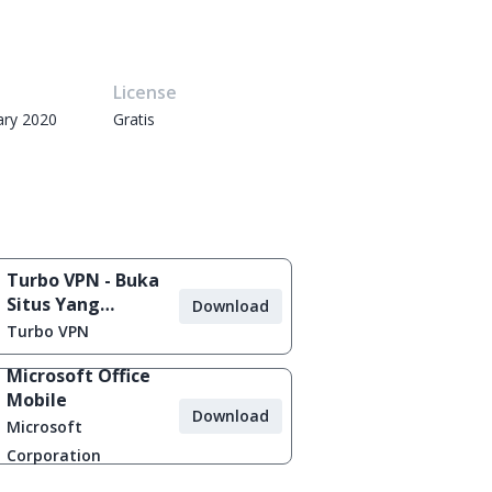
e
License
ary 2020
Gratis
Turbo VPN - Buka
Situs Yang
Download
Diblokir
Turbo VPN
Microsoft Office
Mobile
Download
Microsoft
Corporation