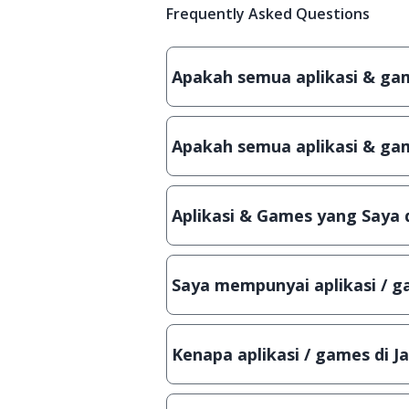
Frequently Asked Questions
Apakah semua aplikasi & game
Ya, JalanTikus hanya membagikan a
patch atau semacamnya.
Apakah semua aplikasi & gam
Ya, JalanTikus selalu melakukan 
aplikasi atau games, sehingga bis
Aplikasi & Games yang Saya 
Meskipun dibagikan secara gratis
bisa digunakan dalam jangka wakt
Saya mempunyai aplikasi / ga
Tentu saja bisa. Silahkan kirim em
Lampiran File instalasi / (APK) jik
Kenapa aplikasi / games di J
Demi menjaga kualitas aplikasi d