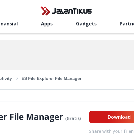
inansial
Apps
Gadgets
Partn
tivity
ES File Explorer File Manager
rer File Manager
Download
(
Gratis
)
Share with your frie