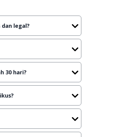
 dan legal?
tian tidak (bajakan) hasil crack,
t) sebelum menerbitkan suatu
h 30 hari?
cara Shareware, dalam arti hanya
rus membeli lisensi aslinya.
ikus?
kasi/Games, Deskripsi serta
ih melakukan upload-download