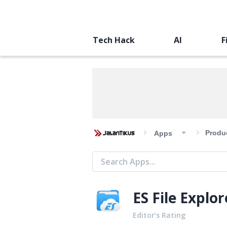
Tech Hack
AI
F
Produc
Apps
ES File Explo
Editor’s Rating