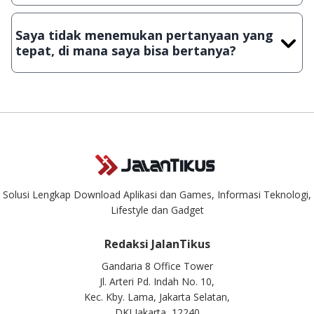
Demi menjaga kualitas aplikasi dan games yang ada di
JalanTikus, hingga saat ini kita masih melakukan upload-
Saya tidak menemukan pertanyaan yang
download secara manual, sehingga kuota sebesar ribuan
tepat, di mana saya bisa bertanya?
aplikasi & games tidak dapat tercapai dalam waktu yang
singkat.
Kami dengan senang hati menjawab setiap pertanyaan yang
masuk. Kirim pertanyaan kamu ke
info@jalantikus.com
Solusi Lengkap Download Aplikasi dan Games, Informasi Teknologi,
Lifestyle dan Gadget
Redaksi JalanTikus
Gandaria 8 Office Tower
Jl. Arteri Pd. Indah No. 10,
Kec. Kby. Lama, Jakarta Selatan,
DKI Jakarta, 12240