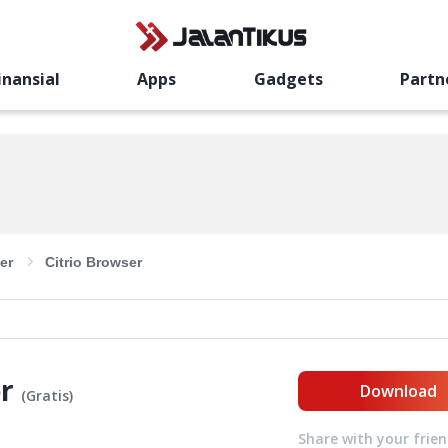
inansial
Apps
Gadgets
Partn
er
Citrio Browser
r
Download
(
Gratis
)
Share with your frie