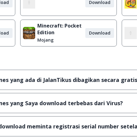
load
Download
Minecraft: Pocket
Edition
load
Download
Mojang
s yang ada di JalanTikus dibagikan secara gratis
plikasi & games yang gratis (Freeware) dan legal, dalam ar
es yang Saya download terbebas dari Virus?
scanning dengan 3 jenis Antivirus (Kaspersky, AVG & Avas
a dijamin 100% terbebas dari virus.
download meminta registrasi serial number setela