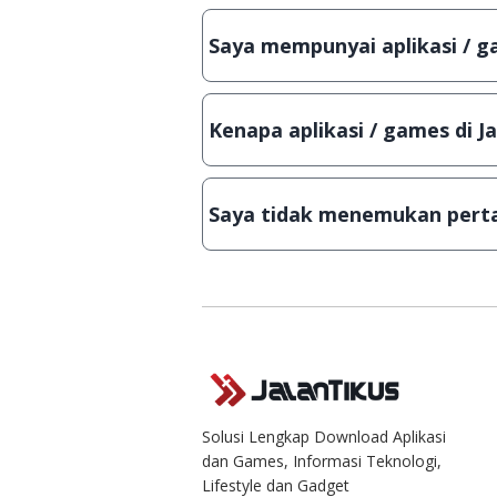
Meskipun dibagikan secara gratis
bisa digunakan dalam jangka wakt
Saya mempunyai aplikasi / ga
Tentu saja bisa. Silahkan kirim em
Lampiran File instalasi / (APK) jik
Kenapa aplikasi / games di J
Demi menjaga kualitas aplikasi d
secara manual, sehingga kuota se
Saya tidak menemukan perta
Kami dengan senang hati menjaw
Solusi Lengkap Download Aplikasi
dan Games, Informasi Teknologi,
Lifestyle dan Gadget