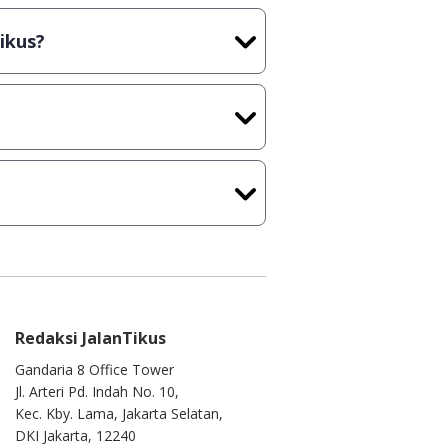
cara Shareware, dalam arti hanya
rus membeli lisensi aslinya.
ikus?
kasi/Games, Deskripsi serta
ih melakukan upload-download
 waktu yang singkat.
u ke
info@jalantikus.com
Redaksi JalanTikus
Gandaria 8 Office Tower
Jl. Arteri Pd. Indah No. 10,
Kec. Kby. Lama, Jakarta Selatan,
DKI Jakarta, 12240