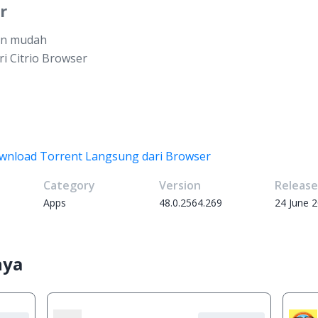
r
an mudah
i Citrio Browser
ownload Torrent Langsung dari Browser
Category
Version
Releas
Apps
48.0.2564.269
24 June 
nya