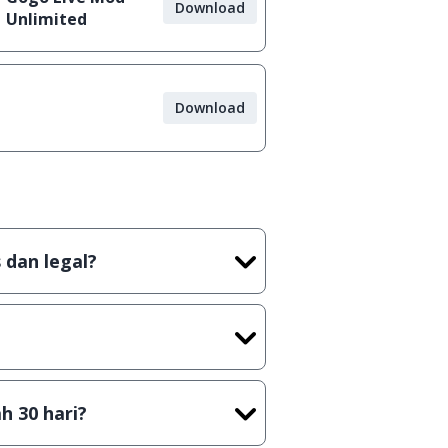
Download
Unlimited
Download
 dan legal?
tian tidak (bajakan) hasil crack,
t) sebelum menerbitkan suatu
h 30 hari?