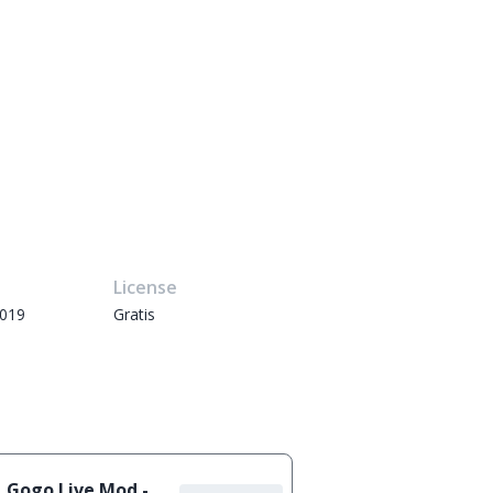
e
License
2019
Gratis
Gogo Live Mod -