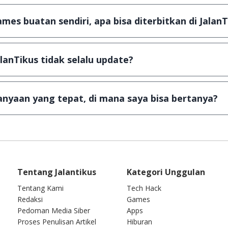
, namun ada beberapa aplikasi & games yang dibagikan se
u tertentu dan jika ingin lanjut menggunakannya kamu ha
mes buatan sendiri, apa bisa diterbitkan di JalanT
ail ke
info@jalantikus.com
dengan menyertakan Nama Apli
a Android
alanTikus tidak selalu update?
an games yang ada di JalanTikus, hingga saat ini kita mas
besar ribuan aplikasi & games tidak dapat tercapai dalam
nyaan yang tepat, di mana saya bisa bertanya?
ab setiap pertanyaan yang masuk. Kirim pertanyaan kam
Tentang Jalantikus
Kategori Unggulan
Tentang Kami
Tech Hack
Redaksi
Games
Pedoman Media Siber
Apps
Proses Penulisan Artikel
Hiburan