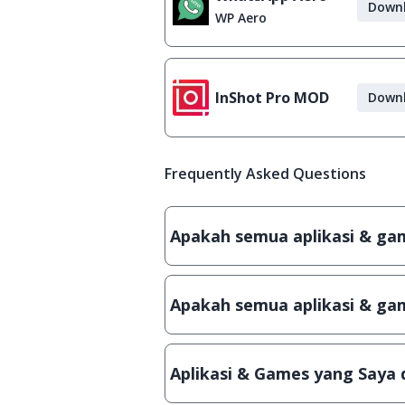
Down
WP Aero
InShot Pro MOD
Down
Frequently Asked Questions
Apakah semua aplikasi & game
Ya, JalanTikus hanya membagikan a
patch atau semacamnya.
Apakah semua aplikasi & gam
Ya, JalanTikus selalu melakukan 
aplikasi atau games, sehingga bis
Aplikasi & Games yang Saya 