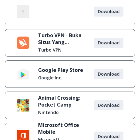
Download
Turbo VPN - Buka
Situs Yang
Download
Diblokir
Turbo VPN
Google Play Store
Download
Google Inc.
Animal Crossing:
Pocket Camp
Download
Nintendo
Microsoft Office
Mobile
Download
Microsoft