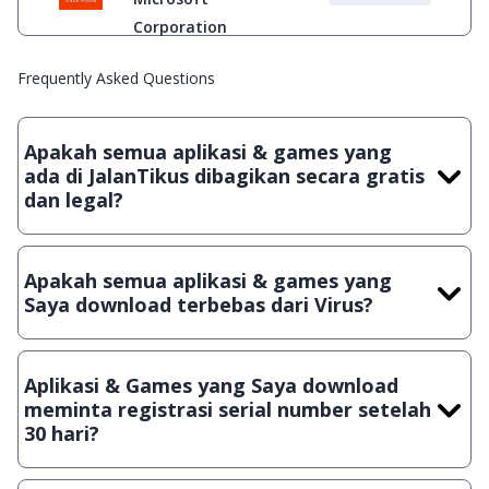
Corporation
Frequently Asked Questions
Apakah semua aplikasi & games yang
ada di JalanTikus dibagikan secara gratis
dan legal?
Ya, JalanTikus hanya membagikan aplikasi & games yang
gratis (Freeware) dan legal, dalam artian tidak (bajakan) hasil
Apakah semua aplikasi & games yang
crack, patch atau semacamnya.
Saya download terbebas dari Virus?
Ya, JalanTikus selalu melakukan scanning dengan 3 jenis
Antivirus (Kaspersky, AVG & Avast) sebelum menerbitkan
Aplikasi & Games yang Saya download
suatu aplikasi atau games, sehingga bisa dijamin 100%
meminta registrasi serial number setelah
terbebas dari virus.
30 hari?
Meskipun dibagikan secara gratis, namun ada beberapa