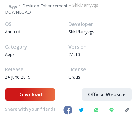
Shkil/larryvgs
Desktop Enhancement
Apps
DOWNLOAD
OS
Developer
Android
Shkil/larryvgs
Category
Version
Apps
2.1.13
Release
License
24 June 2019
Gratis
Download
Official Website
Share with your friends