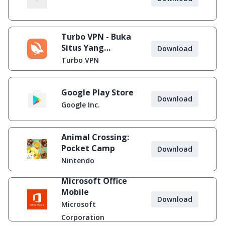
Turbo VPN - Buka
Situs Yang
Download
Diblokir
Turbo VPN
Google Play Store
Download
Google Inc.
Animal Crossing:
Pocket Camp
Download
Nintendo
Microsoft Office
Mobile
Download
Microsoft
Corporation