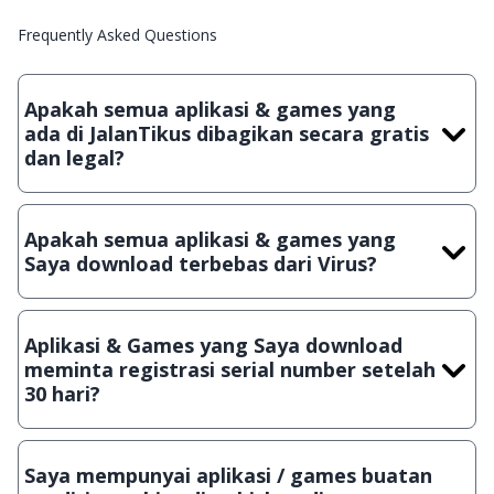
Frequently Asked Questions
Apakah semua aplikasi & games yang
ada di JalanTikus dibagikan secara gratis
dan legal?
Ya, JalanTikus hanya membagikan aplikasi & games yang
gratis (Freeware) dan legal, dalam artian tidak (bajakan) hasil
Apakah semua aplikasi & games yang
crack, patch atau semacamnya.
Saya download terbebas dari Virus?
Ya, JalanTikus selalu melakukan scanning dengan 3 jenis
Antivirus (Kaspersky, AVG & Avast) sebelum menerbitkan
Aplikasi & Games yang Saya download
suatu aplikasi atau games, sehingga bisa dijamin 100%
meminta registrasi serial number setelah
terbebas dari virus.
30 hari?
Meskipun dibagikan secara gratis, namun ada beberapa
aplikasi & games yang dibagikan secara Shareware, dalam arti
Saya mempunyai aplikasi / games buatan
hanya bisa digunakan dalam jangka waktu tertentu dan jika