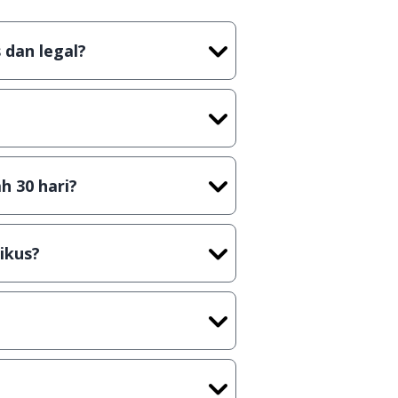
 dan legal?
tian tidak (bajakan) hasil crack,
t) sebelum menerbitkan suatu
h 30 hari?
cara Shareware, dalam arti hanya
rus membeli lisensi aslinya.
ikus?
kasi/Games, Deskripsi serta
ih melakukan upload-download
 waktu yang singkat.