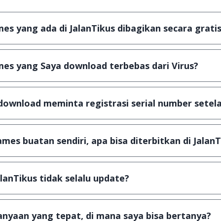
s yang ada di JalanTikus dibagikan secara gratis
plikasi & games yang gratis (Freeware) dan legal, dalam ar
es yang Saya download terbebas dari Virus?
scanning dengan 3 jenis Antivirus (Kaspersky, AVG & Avas
a dijamin 100% terbebas dari virus.
download meminta registrasi serial number setela
, namun ada beberapa aplikasi & games yang dibagikan se
u tertentu dan jika ingin lanjut menggunakannya kamu ha
mes buatan sendiri, apa bisa diterbitkan di JalanT
ail ke
info@jalantikus.com
dengan menyertakan Nama Apli
a Android
alanTikus tidak selalu update?
an games yang ada di JalanTikus, hingga saat ini kita mas
besar ribuan aplikasi & games tidak dapat tercapai dalam
nyaan yang tepat, di mana saya bisa bertanya?