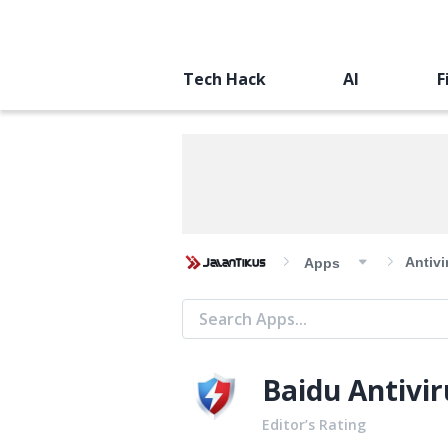
Tech Hack
AI
F
Antivi
Apps
Baidu Antivir
Editor’s Rating