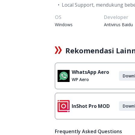
Local Support, mendukung beber
OS
Developer
Windows
Antivirus Baidu
Rekomendasi Lain
WhatsApp Aero
Down
WP Aero
InShot Pro MOD
Down
Frequently Asked Questions