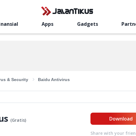
inansial
Apps
Gadgets
Partn
rus & Security
Baidu Antivirus
us
Download
(
Gratis
)
Share with your frie