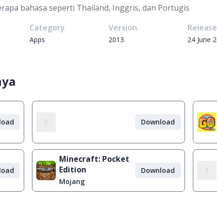
apa bahasa seperti Thailand, Inggris, dan Portugis
Category
Version
Releas
Apps
2013
24 June 
nya
load
Download
Minecraft: Pocket
Edition
load
Download
Mojang