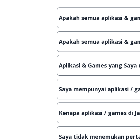
Apakah semua aplikasi & game
Ya, JalanTikus hanya membagikan a
patch atau semacamnya.
Apakah semua aplikasi & gam
Ya, JalanTikus selalu melakukan 
aplikasi atau games, sehingga bis
Aplikasi & Games yang Saya 
Meskipun dibagikan secara gratis
bisa digunakan dalam jangka wakt
Saya mempunyai aplikasi / ga
Tentu saja bisa. Silahkan kirim em
Lampiran File instalasi / (APK) jik
Kenapa aplikasi / games di J
Demi menjaga kualitas aplikasi d
secara manual, sehingga kuota se
Saya tidak menemukan perta