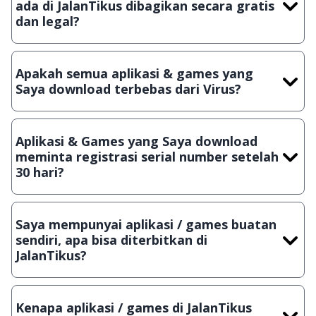
ada di JalanTikus dibagikan secara gratis
dan legal?
Ya, JalanTikus hanya membagikan aplikasi & games yang
gratis (Freeware) dan legal, dalam artian tidak (bajakan) hasil
Apakah semua aplikasi & games yang
crack, patch atau semacamnya.
Saya download terbebas dari Virus?
Ya, JalanTikus selalu melakukan scanning dengan 3 jenis
Antivirus (Kaspersky, AVG & Avast) sebelum menerbitkan
Aplikasi & Games yang Saya download
suatu aplikasi atau games, sehingga bisa dijamin 100%
meminta registrasi serial number setelah
terbebas dari virus.
30 hari?
Meskipun dibagikan secara gratis, namun ada beberapa
aplikasi & games yang dibagikan secara Shareware, dalam arti
Saya mempunyai aplikasi / games buatan
hanya bisa digunakan dalam jangka waktu tertentu dan jika
sendiri, apa bisa diterbitkan di
ingin lanjut menggunakannya kamu harus membeli lisensi
JalanTikus?
aslinya.
Tentu saja bisa. Silahkan kirim email ke
info@jalantikus.com
dengan menyertakan Nama Aplikasi/Games, Deskripsi serta
Kenapa aplikasi / games di JalanTikus
Lampiran File instalasi / (APK) jika Android