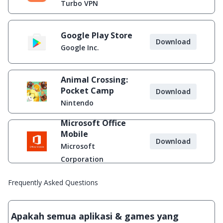
Diblokir
Turbo VPN
Google Play Store
Download
Google Inc.
Animal Crossing:
Pocket Camp
Download
Nintendo
Microsoft Office
Mobile
Download
Microsoft
Corporation
Frequently Asked Questions
Apakah semua aplikasi & games yang