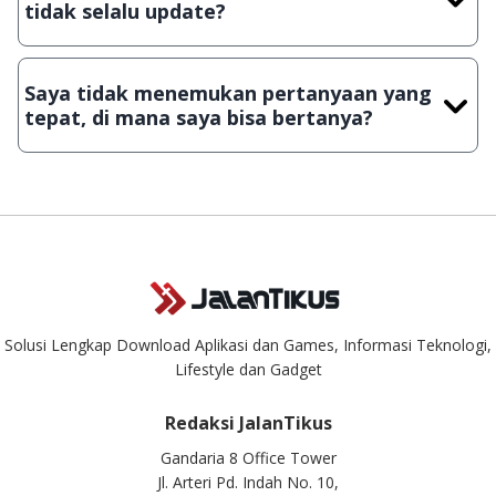
tidak selalu update?
Demi menjaga kualitas aplikasi dan games yang ada di
JalanTikus, hingga saat ini kita masih melakukan upload-
Saya tidak menemukan pertanyaan yang
download secara manual, sehingga kuota sebesar ribuan
tepat, di mana saya bisa bertanya?
aplikasi & games tidak dapat tercapai dalam waktu yang
singkat.
Kami dengan senang hati menjawab setiap pertanyaan yang
masuk. Kirim pertanyaan kamu ke
info@jalantikus.com
Solusi Lengkap Download Aplikasi dan Games, Informasi Teknologi,
Lifestyle dan Gadget
Redaksi JalanTikus
Gandaria 8 Office Tower
Jl. Arteri Pd. Indah No. 10,