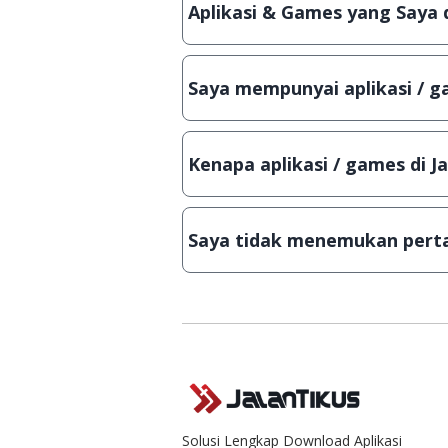
Aplikasi & Games yang Saya 
Meskipun dibagikan secara gratis
bisa digunakan dalam jangka wakt
Saya mempunyai aplikasi / ga
Tentu saja bisa. Silahkan kirim em
Lampiran File instalasi / (APK) jik
Kenapa aplikasi / games di J
Demi menjaga kualitas aplikasi d
secara manual, sehingga kuota se
Saya tidak menemukan perta
Kami dengan senang hati menjaw
Solusi Lengkap Download Aplikasi