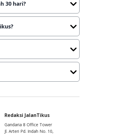
h 30 hari?
cara Shareware, dalam arti hanya
rus membeli lisensi aslinya.
ikus?
kasi/Games, Deskripsi serta
ih melakukan upload-download
 waktu yang singkat.
u ke
info@jalantikus.com
Redaksi JalanTikus
Gandaria 8 Office Tower
Jl. Arteri Pd. Indah No. 10,