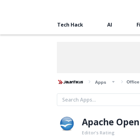
Tech Hack
AI
F
Offic
Apps
Apache Open
Editor’s Rating