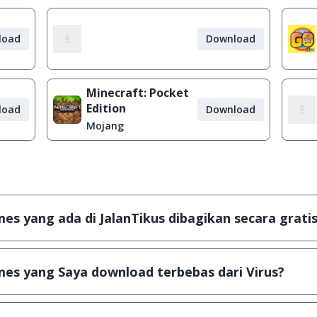
load
Download
Minecraft: Pocket
Edition
load
Download
Mojang
s yang ada di JalanTikus dibagikan secara gratis
plikasi & games yang gratis (Freeware) dan legal, dalam ar
es yang Saya download terbebas dari Virus?
scanning dengan 3 jenis Antivirus (Kaspersky, AVG & Avas
a dijamin 100% terbebas dari virus.