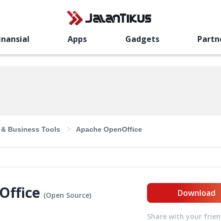
inansial
Apps
Gadgets
Partn
e & Business Tools
Apache OpenOffice
Office
Download
(
Open Source
)
Share with your frie