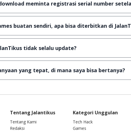
download meminta registrasi serial number setela
, namun ada beberapa aplikasi & games yang dibagikan se
u tertentu dan jika ingin lanjut menggunakannya kamu ha
mes buatan sendiri, apa bisa diterbitkan di JalanT
ail ke
info@jalantikus.com
dengan menyertakan Nama Apli
a Android
alanTikus tidak selalu update?
an games yang ada di JalanTikus, hingga saat ini kita mas
besar ribuan aplikasi & games tidak dapat tercapai dalam
nyaan yang tepat, di mana saya bisa bertanya?
ab setiap pertanyaan yang masuk. Kirim pertanyaan kam
Tentang Jalantikus
Kategori Unggulan
Tentang Kami
Tech Hack
Redaksi
Games