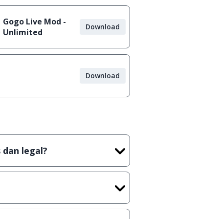
Gogo Live Mod -
Download
Unlimited
Download
 dan legal?
tian tidak (bajakan) hasil crack,
t) sebelum menerbitkan suatu