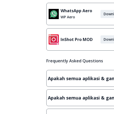
WhatsApp Aero
Down
WP Aero
InShot Pro MOD
Down
Frequently Asked Questions
Apakah semua aplikasi & game
Ya, JalanTikus hanya membagikan a
patch atau semacamnya.
Apakah semua aplikasi & gam
Ya, JalanTikus selalu melakukan 
aplikasi atau games, sehingga bis