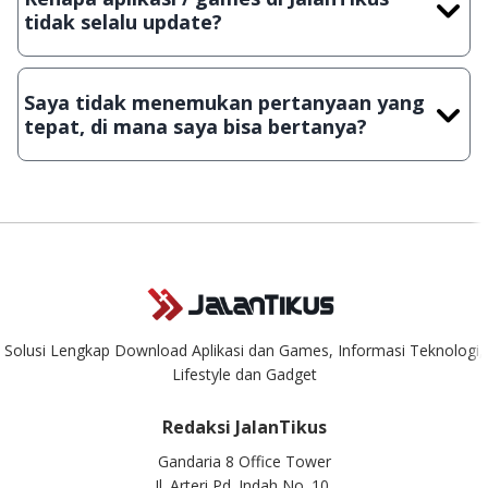
Lampiran File instalasi / (APK) jika Android
tidak selalu update?
Demi menjaga kualitas aplikasi dan games yang ada di
JalanTikus, hingga saat ini kita masih melakukan upload-
Saya tidak menemukan pertanyaan yang
download secara manual, sehingga kuota sebesar ribuan
tepat, di mana saya bisa bertanya?
aplikasi & games tidak dapat tercapai dalam waktu yang
singkat.
Kami dengan senang hati menjawab setiap pertanyaan yang
masuk. Kirim pertanyaan kamu ke
info@jalantikus.com
Solusi Lengkap Download Aplikasi dan Games, Informasi Teknologi,
Lifestyle dan Gadget
Redaksi JalanTikus
Gandaria 8 Office Tower
Jl. Arteri Pd. Indah No. 10,