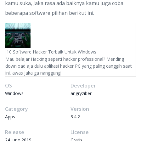
kamu suka, Jaka rasa ada baiknya kamu juga coba
beberapa software pilihan berikut ini.
10 Software Hacker Terbaik Untuk Windows
Mau belajar Hacking seperti hacker professional? Mending
download aja dulu aplikasi hacker PC yang paling canggih saat
ini, awas Jaka ga nanggung!
OS
Developer
Windows
angryziber
Category
Version
Apps
3.4.2
Release
License
24 June 2019
Gratis