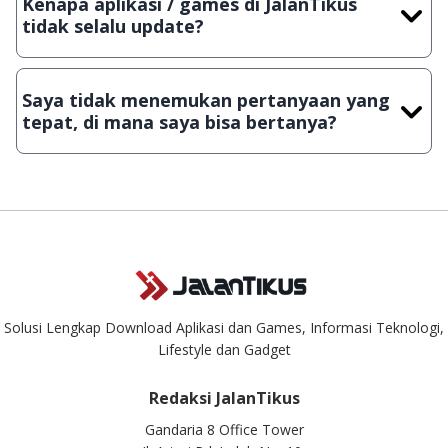
Kenapa aplikasi / games di JalanTikus
Lampiran File instalasi / (APK) jika Android
tidak selalu update?
Demi menjaga kualitas aplikasi dan games yang ada di
JalanTikus, hingga saat ini kita masih melakukan upload-
Saya tidak menemukan pertanyaan yang
download secara manual, sehingga kuota sebesar ribuan
tepat, di mana saya bisa bertanya?
aplikasi & games tidak dapat tercapai dalam waktu yang
singkat.
Kami dengan senang hati menjawab setiap pertanyaan yang
masuk. Kirim pertanyaan kamu ke
info@jalantikus.com
Solusi Lengkap Download Aplikasi dan Games, Informasi Teknologi,
Lifestyle dan Gadget
Redaksi JalanTikus
Gandaria 8 Office Tower