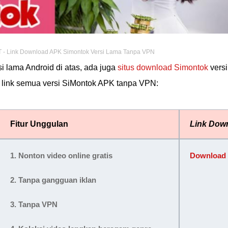
ST - Link Download APK Simontok Versi Lama Tanpa VPN
i lama Android di atas, ada juga
situs download Simontok
versi
ut link semua versi SiMontok APK tanpa VPN:
Fitur Unggulan
Link Dow
1. Nonton video online gratis
Download d
2. Tanpa gangguan iklan
3. Tanpa VPN