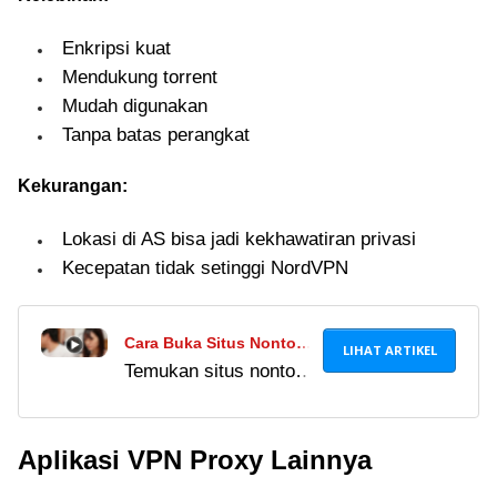
Enkripsi kuat
Mendukung torrent
Mudah digunakan
Tanpa batas perangkat
Kekurangan:
Lokasi di AS bisa jadi kekhawatiran privasi
Kecepatan tidak setinggi NordVPN
Cara Buka Situs Nonton
LIHAT ARTIKEL
Temukan situs nonton
Film Jepang Sub Indo
film Jepang sub Indo
Tanpa VPN, Cukup
lewat proxy bokeh
dengan Proxy Bokeh
Aplikasi VPN Proxy Lainnya
Jepang tanpa VPN.
Jepang
Waspadai risiko dari