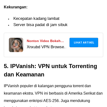
Kekurangan:
Kecepatan kadang lambat
Server bisa padat di jam sibuk
Nonton Video Bokeh
LIHAT ARTIKEL
Xnxubd VPN Browser
Japanese Word Origin
Download Video
Full 100% Asli di Xnxubd
Chrome bisa
VPN Browser Download
5. IPVanish: VPN untuk Torrenting
digunakan untuk
Video Chrome, Bahaya?
nonton Video Bokeh
dan Keamanan
Japanese Word Origin
Full 100% asli dengan
IPVanish populer di kalangan pengguna torrent dan
aman. Simak caranya
keamanan ekstra. VPN ini berbasis di Amerika Serikat dan
di sini.
menggunakan enkripsi AES-256. Juga mendukung