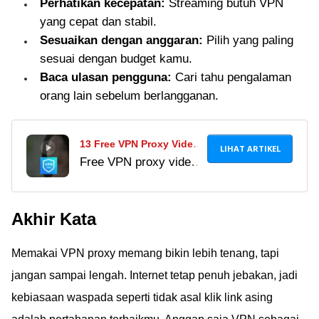
Perhatikan kecepatan:
Streaming butuh VPN
yang cepat dan stabil.
Sesuaikan dengan anggaran:
Pilih yang paling
sesuai dengan budget kamu.
Baca ulasan pengguna:
Cari tahu pengalaman
orang lain sebelum berlangganan.
13 Free VPN Proxy Video
LIHAT ARTIKEL
Free VPN proxy video
Indonesia untuk Buka
Indonesia bantu akses
Situs Diblokir
situs diblokir. Coba
Akhir Kata
juga blue proxy gratis
& VPN nonton video
Memakai VPN proxy memang bikin lebih tenang, tapi
gratis Indonesia tanpa
ribet!
jangan sampai lengah. Internet tetap penuh jebakan, jadi
kebiasaan waspada seperti tidak asal klik link asing