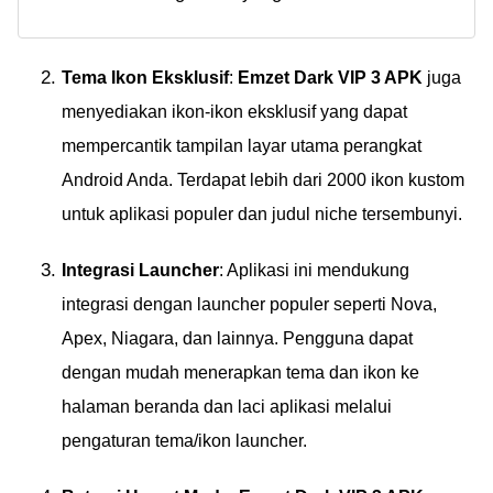
dewasa yang
2024, Bisa Tonton
berkualitas dan tanpa
Konten Kualitas HD!
sensor? Cobain dan
Tema Ikon Eksklusif
:
Emzet Dark VIP 3 APK
juga
download HOT51 Live
menyediakan ikon-ikon eksklusif yang dapat
MOD APK sekarang
mempercantik tampilan layar utama perangkat
juga di sini!
Android Anda. Terdapat lebih dari 2000 ikon kustom
untuk aplikasi populer dan judul niche tersembunyi.
Integrasi Launcher
: Aplikasi ini mendukung
integrasi dengan launcher populer seperti Nova,
Apex, Niagara, dan lainnya. Pengguna dapat
dengan mudah menerapkan tema dan ikon ke
halaman beranda dan laci aplikasi melalui
pengaturan tema/ikon launcher.