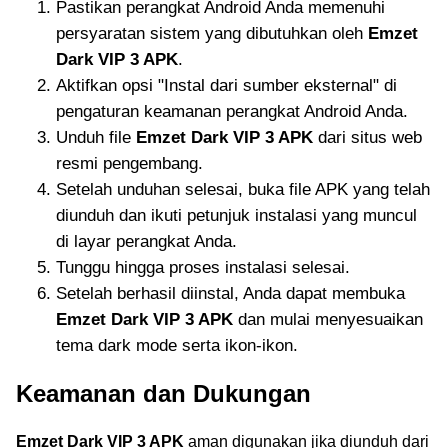
Pastikan perangkat Android Anda memenuhi
persyaratan sistem yang dibutuhkan oleh
Emzet
Dark VIP 3 APK
.
Aktifkan opsi "Instal dari sumber eksternal" di
pengaturan keamanan perangkat Android Anda.
Unduh file
Emzet Dark VIP 3 APK
dari situs web
resmi pengembang.
Setelah unduhan selesai, buka file APK yang telah
diunduh dan ikuti petunjuk instalasi yang muncul
di layar perangkat Anda.
Tunggu hingga proses instalasi selesai.
Setelah berhasil diinstal, Anda dapat membuka
Emzet Dark VIP 3 APK
dan mulai menyesuaikan
tema dark mode serta ikon-ikon.
Keamanan dan Dukungan
Emzet Dark VIP 3 APK
aman digunakan jika diunduh dari