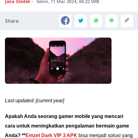
Jaka Gledek
Senin, 11 Mar 2024, 06:22
WIB
Share
Last updated: [current year]
Apakah Anda seorang gamer mobile yang mencari
cara untuk meningkatkan pengalaman bermain game
Anda? **
Emzet Dark VIP 3 APK
bisa menjadi solusi yang