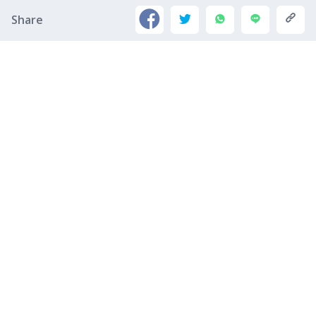
Share