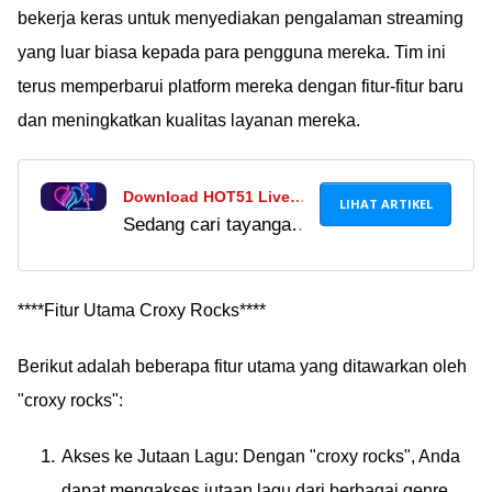
temukan teman baru
bekerja keras untuk menyediakan pengalaman streaming
juga, loh!
yang luar biasa kepada para pengguna mereka. Tim ini
terus memperbarui platform mereka dengan fitur-fitur baru
dan meningkatkan kualitas layanan mereka.
Download HOT51 Live
LIHAT ARTIKEL
Sedang cari tayangan
MOD APK Versi Terbaru
dewasa yang
2024, Bisa Tonton
berkualitas dan tanpa
Konten Kualitas HD!
sensor? Cobain dan
****Fitur Utama Croxy Rocks****
download HOT51 Live
Berikut adalah beberapa fitur utama yang ditawarkan oleh
MOD APK sekarang
juga di sini!
"croxy rocks":
Akses ke Jutaan Lagu: Dengan "croxy rocks", Anda
dapat mengakses jutaan lagu dari berbagai genre