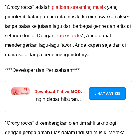
yang menarik. Cek
"Croxy rocks" adalah
platform streaming musik
yang
review dan cara
populer di kalangan pecinta musik. Ini menawarkan akses
downloadnya di sini!
tanpa batas ke jutaan lagu dari berbagai genre dan artis di
seluruh dunia. Dengan "
croxy rocks
", Anda dapat
mendengarkan lagu-lagu favorit Anda kapan saja dan di
mana saja, tanpa perlu mengunduhnya.
****Developer dan Perusahaan****
Download Thlive MOD
LIHAT ARTIKEL
Ingin dapat hiburan
APK Versi 1.2.2 Unlock
secara gratis?
Room, Banyak Konten
Download Thlive MOD
Menarik!
APK versi terbaru di
"Croxy rocks" dikembangkan oleh tim ahli teknologi
sini, yuk. Bisa
dengan pengalaman luas dalam industri musik. Mereka