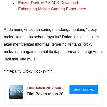
Emzet Dark VIP 3 APK Download:
Enhancing Mobile Gaming Experience
Anda mungkin sudah sering mendengar tentang "croxy
rocks", tetapi apa sebenarnya itu? Dalam artikel ini, kami
akan memberikan informasi terperinci tentang "croxy
rocks" dan bagaimana hal itu dapat bermanfaat bagi Anda.
Jadi mari kita mulai!
****Apa Itu Croxy Rocks?****
Film Bokeh 2017 Sub
LIHAT ARTIKEL
Film Bokeh tahun 2017
Indo: Film Fenomenal
sub Indo viral tanpa
yang Wajib Kamu Tonton
sensor memiliki cerita