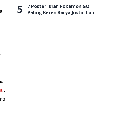
5
7 Poster Iklan Pokemon GO
ja
Paling Keren Karya Justin Luu
n
i.
mu
ru
,
ing