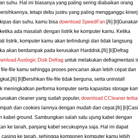
 suhu. Hal ini biasanya yang paling sering diabaikan orang
rsihkannya, tetapi debu justru yang paling mengganggu kiner
 kipas dan suhu, kamu bisa
download SpeedFan.
[/li] [li]Gunaka
etika ada masalah dengan listrik ke komputer kamu. Ketika
ati listrik, komputer kamu akan terlindungi dan tidak langsung
ka akan berdampak pada kerusakan Harddisk.[/li] [li]Defrag
wnload Auslogic Disk Defrag
untuk melakukan defragmentasi in
file-file kamu sehingga proses pencarian akan lebih cepat dan
.[/li] [li]Bersihkan file-file tidak berguna, serta uninstall
k meningkatkan performa komputer serta kapasitas storage ka
unakan cleaner yang sudah populer,
download CCleaner terba
sampah dan cookies lainnya dengan mudah dan cepat.[/li] [li]Cas
 kabel ground. Sambungkan salah satu ujung kabel dengan
an ke tanah, panjang kabel secukupnya saja. Hal ini dapat
 di casing ke tanah, sehingga komponen komputer kamu lebih