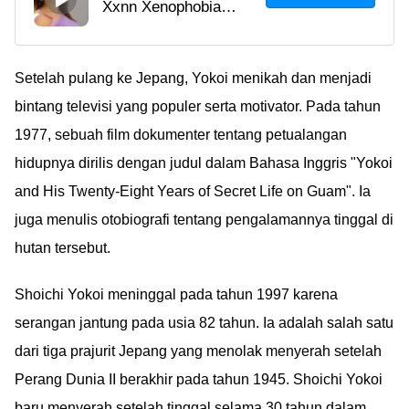
Xxnn Xenophobia
Meaning in Hindi
Meaning in Hindi
Dictionary
Dictionary sering
dikaitkan dengan
Setelah pulang ke Jepang, Yokoi menikah dan menjadi
konten video dewasa
bintang televisi yang populer serta motivator. Pada tahun
18+. Simak penjelasan
1977, sebuah film dokumenter tentang petualangan
arti Xenophobia dan
hidupnya dirilis dengan judul dalam Bahasa Inggris "Yokoi
fakta selengkapnya di
and His Twenty-Eight Years of Secret Life on Guam". Ia
sini.
juga menulis otobiografi tentang pengalamannya tinggal di
hutan tersebut.
Shoichi Yokoi meninggal pada tahun 1997 karena
serangan jantung pada usia 82 tahun. Ia adalah salah satu
dari tiga prajurit Jepang yang menolak menyerah setelah
Perang Dunia II berakhir pada tahun 1945. Shoichi Yokoi
baru menyerah setelah tinggal selama 30 tahun dalam