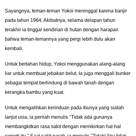
Video Museum dan
Twitter
implikasinya bagi
Sayangnya, teman-teman Yokoi meninggal karena banjir
pengguna media
pada tahun 1964. Akibatnya, selama delapan tahun
sosial.
terakhir ia tinggal sendirian di hutan dengan harapan
bahwa teman-temannya yang pergi lebih dulu akan
kembali.
Untuk bertahan hidup, Yokoi menggunakan alang-alang
liar untuk membuat jebakan belut. Ia juga menggali bunker
sebagai tempat berlindung di bawah tanah dengan
kerangka bambu yang kuat.
Untuk mengalihkan kerinduan pada ibunya yang sudah
lanjut usia, ia pernah menulis "Tidak ada gunanya
membangkitkan rasa sakit dengan memikirkan hal-hal
seperti itu." Saat sakit parah, ia menulis "Tidak! Aku tidak