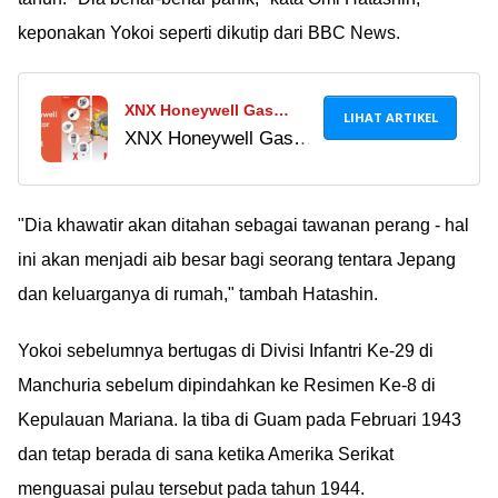
keponakan Yokoi seperti dikutip dari BBC News.
XNX Honeywell Gas
LIHAT ARTIKEL
XNX Honeywell Gas
Detector Datasheet XNX
Detector Datasheet
Digital Viral 2024
XNX Digital adalah
spesifikasi dan cara
"Dia khawatir akan ditahan sebagai tawanan perang - hal
penggunaan XNX
ini akan menjadi aib besar bagi seorang tentara Jepang
Universal Transmitter.
dan keluarganya di rumah," tambah Hatashin.
Selengkapnya di sini!
Yokoi sebelumnya bertugas di Divisi Infantri Ke-29 di
Manchuria sebelum dipindahkan ke Resimen Ke-8 di
Kepulauan Mariana. Ia tiba di Guam pada Februari 1943
dan tetap berada di sana ketika Amerika Serikat
menguasai pulau tersebut pada tahun 1944.