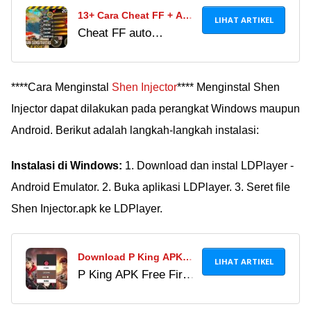
13+ Cara Cheat FF + APK
LIHAT ARTIKEL
Cheat FF auto
Cheat FF Terbaru 2024,
headshot 2025 bikin
Auto Headshot dan Anti
banyak citer FF asli
Banned!
tergoda jadi sultan
****Cara Menginstal
Shen Injector
**** Menginstal Shen
instan. Waspadai
Injector dapat dilakukan pada perangkat Windows maupun
risikonya sebelum
Android. Berikut adalah langkah-langkah instalasi:
akun kamu kena
banned!
Instalasi di Windows:
1. Download dan instal LDPlayer -
Android Emulator. 2. Buka aplikasi LDPlayer. 3. Seret file
Shen Injector.apk ke LDPlayer.
Download P King APK
LIHAT ARTIKEL
P King APK Free Fire
Versi Terbaru 2024,
bisa untuk memulihkan
Dapatkan Kembali Akun
akun FF yang terblokir