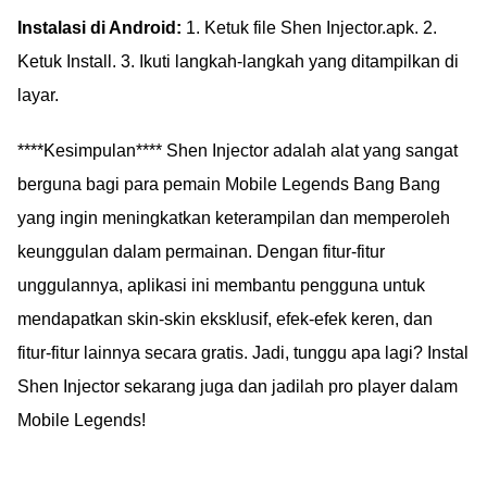
Free Fire-mu!
atau hilang. Temukan
Instalasi di Android:
1. Ketuk file Shen Injector.apk. 2.
link download dan cara
Ketuk Install. 3. Ikuti langkah-langkah yang ditampilkan di
menggunakan APK
layar.
Hack FF di sini!
****Kesimpulan**** Shen Injector adalah alat yang sangat
berguna bagi para pemain Mobile Legends Bang Bang
yang ingin meningkatkan keterampilan dan memperoleh
keunggulan dalam permainan. Dengan fitur-fitur
unggulannya, aplikasi ini membantu pengguna untuk
mendapatkan skin-skin eksklusif, efek-efek keren, dan
fitur-fitur lainnya secara gratis. Jadi, tunggu apa lagi? Instal
Shen Injector sekarang juga dan jadilah pro player dalam
Mobile Legends!