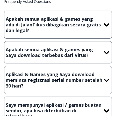
Frequently Asked Questions
Apakah semua aplikasi & games yang
ada di JalanTikus dibagikan secara gratis
dan legal?
Ya, JalanTikus hanya membagikan aplikasi & games yang
gratis (Freeware) dan legal, dalam artian tidak (bajakan) hasil
Apakah semua aplikasi & games yang
crack, patch atau semacamnya.
Saya download terbebas dari Virus?
Ya, JalanTikus selalu melakukan scanning dengan 3 jenis
Antivirus (Kaspersky, AVG & Avast) sebelum menerbitkan
Aplikasi & Games yang Saya download
suatu aplikasi atau games, sehingga bisa dijamin 100%
meminta registrasi serial number setelah
terbebas dari virus.
30 hari?
Meskipun dibagikan secara gratis, namun ada beberapa
aplikasi & games yang dibagikan secara Shareware, dalam arti
Saya mempunyai aplikasi / games buatan
hanya bisa digunakan dalam jangka waktu tertentu dan jika
sendiri, apa bisa diterbitkan di
ingin lanjut menggunakannya kamu harus membeli lisensi