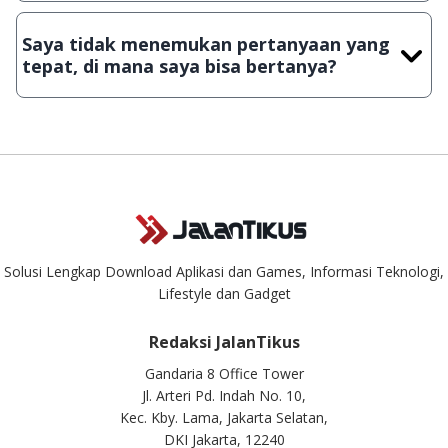
Demi menjaga kualitas aplikasi dan games yang ada di
JalanTikus, hingga saat ini kita masih melakukan upload-
Saya tidak menemukan pertanyaan yang
download secara manual, sehingga kuota sebesar ribuan
tepat, di mana saya bisa bertanya?
aplikasi & games tidak dapat tercapai dalam waktu yang
singkat.
Kami dengan senang hati menjawab setiap pertanyaan yang
masuk. Kirim pertanyaan kamu ke
info@jalantikus.com
Solusi Lengkap Download Aplikasi dan Games, Informasi Teknologi,
Lifestyle dan Gadget
Redaksi JalanTikus
Gandaria 8 Office Tower
Jl. Arteri Pd. Indah No. 10,
Kec. Kby. Lama, Jakarta Selatan,
DKI Jakarta, 12240