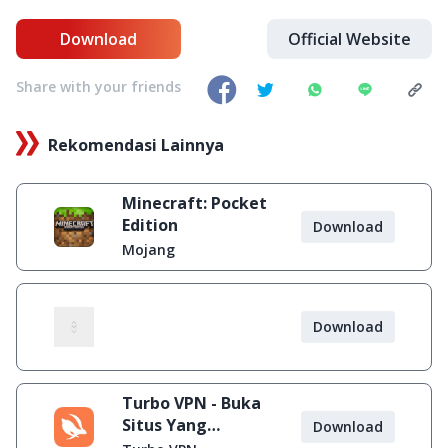
Download
Official Website
Share with your friends
Rekomendasi Lainnya
Minecraft: Pocket
Edition
Download
Mojang
Download
Turbo VPN - Buka
Situs Yang
Download
Diblokir