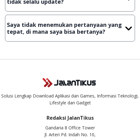
tidak selalu update?
Demi menjaga kualitas aplikasi dan games yang ada di
JalanTikus, hingga saat ini kita masih melakukan upload-
Saya tidak menemukan pertanyaan yang
download secara manual, sehingga kuota sebesar ribuan
tepat, di mana saya bisa bertanya?
aplikasi & games tidak dapat tercapai dalam waktu yang
singkat.
Kami dengan senang hati menjawab setiap pertanyaan yang
masuk. Kirim pertanyaan kamu ke
info@jalantikus.com
Solusi Lengkap Download Aplikasi dan Games, Informasi Teknologi,
Lifestyle dan Gadget
Redaksi JalanTikus
Gandaria 8 Office Tower
Jl. Arteri Pd. Indah No. 10,