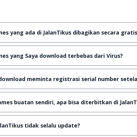
s yang ada di JalanTikus dibagikan secara gratis
plikasi & games yang gratis (Freeware) dan legal, dalam ar
es yang Saya download terbebas dari Virus?
scanning dengan 3 jenis Antivirus (Kaspersky, AVG & Avas
a dijamin 100% terbebas dari virus.
download meminta registrasi serial number setela
, namun ada beberapa aplikasi & games yang dibagikan se
u tertentu dan jika ingin lanjut menggunakannya kamu ha
mes buatan sendiri, apa bisa diterbitkan di JalanT
ail ke
info@jalantikus.com
dengan menyertakan Nama Apli
a Android
alanTikus tidak selalu update?