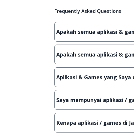
Frequently Asked Questions
Apakah semua aplikasi & game
Ya, JalanTikus hanya membagikan a
patch atau semacamnya.
Apakah semua aplikasi & gam
Ya, JalanTikus selalu melakukan 
aplikasi atau games, sehingga bis
Aplikasi & Games yang Saya 
Meskipun dibagikan secara gratis
bisa digunakan dalam jangka wakt
Saya mempunyai aplikasi / ga
Tentu saja bisa. Silahkan kirim em
Lampiran File instalasi / (APK) jik
Kenapa aplikasi / games di J