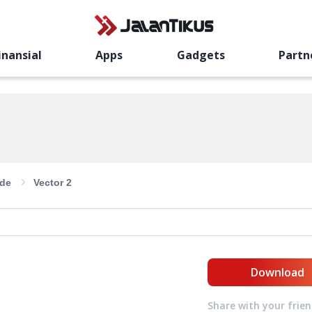
inansial
Apps
Gadgets
Partn
de
Vector 2
Download
Share with your frie