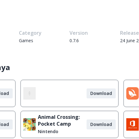
Category
Version
Releas
Games
0.7.6
24 June 
nya
load
Download
Animal Crossing:
Pocket Camp
load
Download
Nintendo