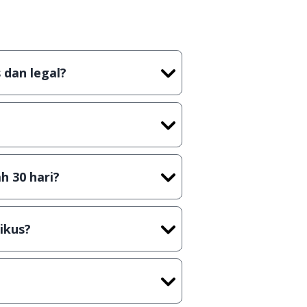
 dan legal?
tian tidak (bajakan) hasil crack,
t) sebelum menerbitkan suatu
h 30 hari?
cara Shareware, dalam arti hanya
rus membeli lisensi aslinya.
ikus?
kasi/Games, Deskripsi serta