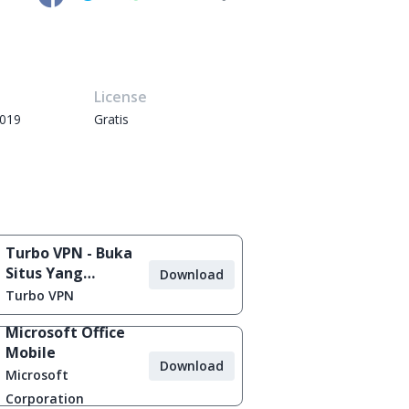
e
License
2019
Gratis
Turbo VPN - Buka
Situs Yang
Download
Diblokir
Turbo VPN
Microsoft Office
Mobile
Download
Microsoft
Corporation