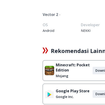
Vector 2
-
OS
Developer
Android
NEKKI
Rekomendasi Lain
Minecraft: Pocket
Edition
Down
Mojang
Google Play Store
Down
Google Inc.