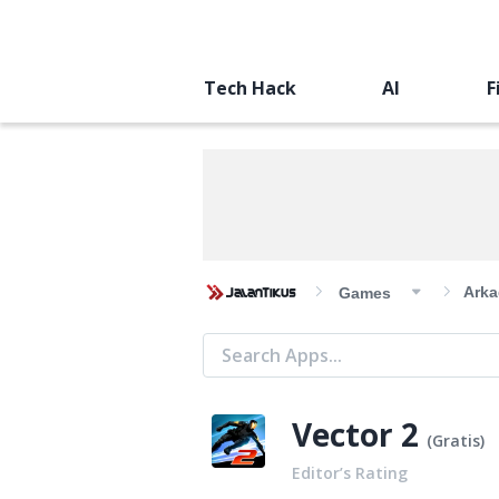
Tech Hack
AI
F
Arka
Games
Vector 2
(
Gratis
)
Editor’s Rating