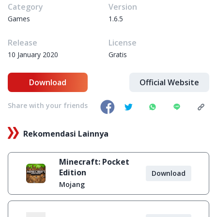
Category
Version
Games
1.6.5
Release
License
10 January 2020
Gratis
Download
Official Website
Share with your friends
Rekomendasi Lainnya
Minecraft: Pocket
Edition
Download
Mojang