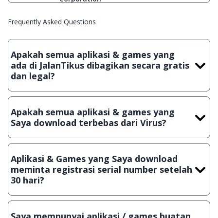
Frequently Asked Questions
Apakah semua aplikasi & games yang
ada di JalanTikus dibagikan secara gratis
dan legal?
Ya, JalanTikus hanya membagikan aplikasi & games yang
gratis (Freeware) dan legal, dalam artian tidak (bajakan) hasil
Apakah semua aplikasi & games yang
crack, patch atau semacamnya.
Saya download terbebas dari Virus?
Ya, JalanTikus selalu melakukan scanning dengan 3 jenis
Antivirus (Kaspersky, AVG & Avast) sebelum menerbitkan
Aplikasi & Games yang Saya download
suatu aplikasi atau games, sehingga bisa dijamin 100%
meminta registrasi serial number setelah
terbebas dari virus.
30 hari?
Meskipun dibagikan secara gratis, namun ada beberapa
aplikasi & games yang dibagikan secara Shareware, dalam arti
Saya mempunyai aplikasi / games buatan