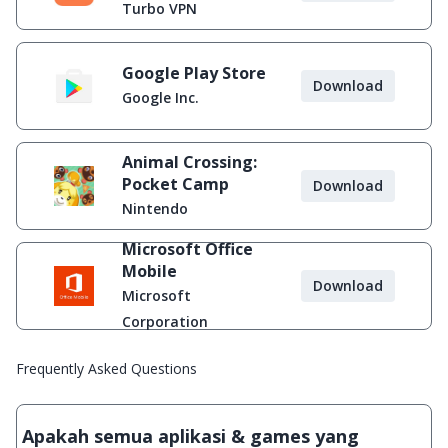
Diblokir
Turbo VPN
Google Play Store
Download
Google Inc.
Animal Crossing:
Pocket Camp
Download
Nintendo
Microsoft Office
Mobile
Download
Microsoft
Corporation
Frequently Asked Questions
Apakah semua aplikasi & games yang