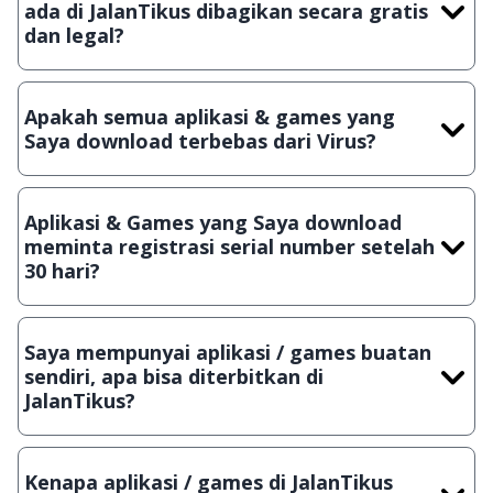
ada di JalanTikus dibagikan secara gratis
dan legal?
Ya, JalanTikus hanya membagikan aplikasi & games yang
gratis (Freeware) dan legal, dalam artian tidak (bajakan) hasil
Apakah semua aplikasi & games yang
crack, patch atau semacamnya.
Saya download terbebas dari Virus?
Ya, JalanTikus selalu melakukan scanning dengan 3 jenis
Antivirus (Kaspersky, AVG & Avast) sebelum menerbitkan
Aplikasi & Games yang Saya download
suatu aplikasi atau games, sehingga bisa dijamin 100%
meminta registrasi serial number setelah
terbebas dari virus.
30 hari?
Meskipun dibagikan secara gratis, namun ada beberapa
aplikasi & games yang dibagikan secara Shareware, dalam arti
Saya mempunyai aplikasi / games buatan
hanya bisa digunakan dalam jangka waktu tertentu dan jika
sendiri, apa bisa diterbitkan di
ingin lanjut menggunakannya kamu harus membeli lisensi
JalanTikus?
aslinya.
Tentu saja bisa. Silahkan kirim email ke
info@jalantikus.com
dengan menyertakan Nama Aplikasi/Games, Deskripsi serta
Kenapa aplikasi / games di JalanTikus
Lampiran File instalasi / (APK) jika Android