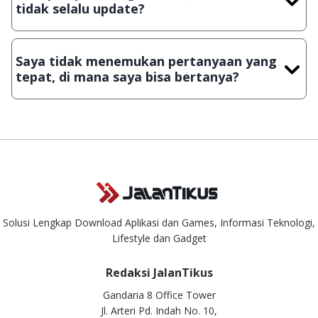
tidak selalu update?
Demi menjaga kualitas aplikasi dan games yang ada di
JalanTikus, hingga saat ini kita masih melakukan upload-
Saya tidak menemukan pertanyaan yang
download secara manual, sehingga kuota sebesar ribuan
tepat, di mana saya bisa bertanya?
aplikasi & games tidak dapat tercapai dalam waktu yang
singkat.
Kami dengan senang hati menjawab setiap pertanyaan yang
masuk. Kirim pertanyaan kamu ke
info@jalantikus.com
Solusi Lengkap Download Aplikasi dan Games, Informasi Teknologi,
Lifestyle dan Gadget
Redaksi JalanTikus
Gandaria 8 Office Tower
Jl. Arteri Pd. Indah No. 10,