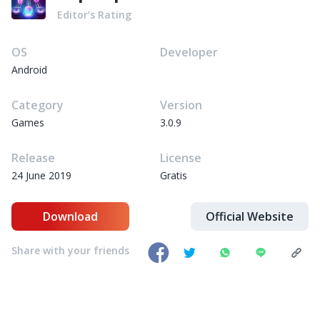
Editor’s Rating
OS
Developer
Android
Category
Version
Games
3.0.9
Release
License
24 June 2019
Gratis
Download
Official Website
Share with your friends