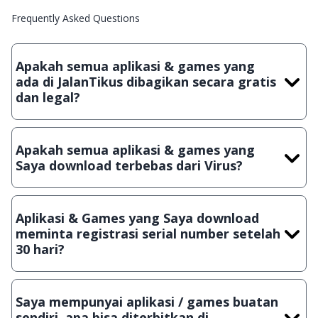
Frequently Asked Questions
Apakah semua aplikasi & games yang
ada di JalanTikus dibagikan secara gratis
dan legal?
Ya, JalanTikus hanya membagikan aplikasi & games yang
gratis (Freeware) dan legal, dalam artian tidak (bajakan) hasil
Apakah semua aplikasi & games yang
crack, patch atau semacamnya.
Saya download terbebas dari Virus?
Ya, JalanTikus selalu melakukan scanning dengan 3 jenis
Antivirus (Kaspersky, AVG & Avast) sebelum menerbitkan
Aplikasi & Games yang Saya download
suatu aplikasi atau games, sehingga bisa dijamin 100%
meminta registrasi serial number setelah
terbebas dari virus.
30 hari?
Meskipun dibagikan secara gratis, namun ada beberapa
aplikasi & games yang dibagikan secara Shareware, dalam arti
Saya mempunyai aplikasi / games buatan
hanya bisa digunakan dalam jangka waktu tertentu dan jika
sendiri, apa bisa diterbitkan di