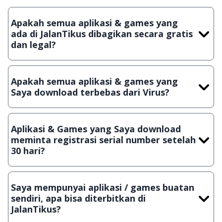
Apakah semua aplikasi & games yang
ada di JalanTikus dibagikan secara gratis
dan legal?
Ya, JalanTikus hanya membagikan aplikasi & games yang
gratis (Freeware) dan legal, dalam artian tidak (bajakan) hasil
Apakah semua aplikasi & games yang
crack, patch atau semacamnya.
Saya download terbebas dari Virus?
Ya, JalanTikus selalu melakukan scanning dengan 3 jenis
Antivirus (Kaspersky, AVG & Avast) sebelum menerbitkan
Aplikasi & Games yang Saya download
suatu aplikasi atau games, sehingga bisa dijamin 100%
meminta registrasi serial number setelah
terbebas dari virus.
30 hari?
Meskipun dibagikan secara gratis, namun ada beberapa
aplikasi & games yang dibagikan secara Shareware, dalam arti
Saya mempunyai aplikasi / games buatan
hanya bisa digunakan dalam jangka waktu tertentu dan jika
sendiri, apa bisa diterbitkan di
ingin lanjut menggunakannya kamu harus membeli lisensi
JalanTikus?
aslinya.