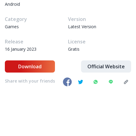
Android
Category
Version
Games
Latest Version
Release
License
16 January 2023
Gratis
Download
Official Website
Share with your friends