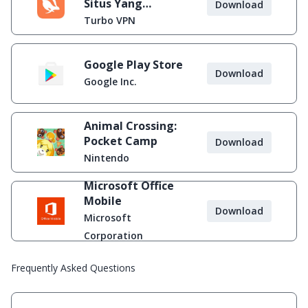
Situs Yang
Download
Diblokir
Turbo VPN
Google Play Store
Download
Google Inc.
Animal Crossing:
Pocket Camp
Download
Nintendo
Microsoft Office
Mobile
Download
Microsoft
Corporation
Frequently Asked Questions