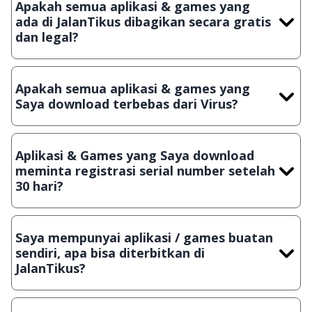
Apakah semua aplikasi & games yang
ada di JalanTikus dibagikan secara gratis
dan legal?
Ya, JalanTikus hanya membagikan aplikasi & games yang
gratis (Freeware) dan legal, dalam artian tidak (bajakan) hasil
Apakah semua aplikasi & games yang
crack, patch atau semacamnya.
Saya download terbebas dari Virus?
Ya, JalanTikus selalu melakukan scanning dengan 3 jenis
Antivirus (Kaspersky, AVG & Avast) sebelum menerbitkan
Aplikasi & Games yang Saya download
suatu aplikasi atau games, sehingga bisa dijamin 100%
meminta registrasi serial number setelah
terbebas dari virus.
30 hari?
Meskipun dibagikan secara gratis, namun ada beberapa
aplikasi & games yang dibagikan secara Shareware, dalam arti
Saya mempunyai aplikasi / games buatan
hanya bisa digunakan dalam jangka waktu tertentu dan jika
sendiri, apa bisa diterbitkan di
ingin lanjut menggunakannya kamu harus membeli lisensi
JalanTikus?
aslinya.
Tentu saja bisa. Silahkan kirim email ke
info@jalantikus.com
dengan menyertakan Nama Aplikasi/Games, Deskripsi serta