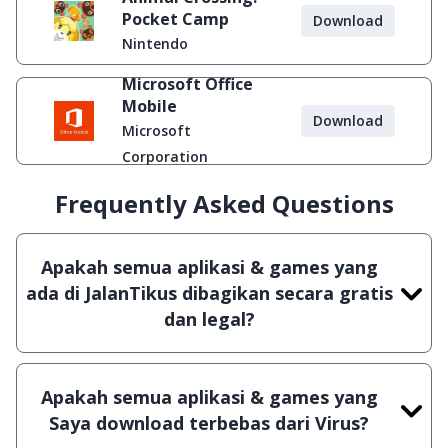
Pocket Camp
Download
Nintendo
Microsoft Office
Mobile
Download
Microsoft
Corporation
Frequently Asked Questions
Apakah semua aplikasi & games yang
ada di JalanTikus dibagikan secara gratis
dan legal?
Ya, JalanTikus hanya membagikan aplikasi &
games yang gratis (Freeware) dan legal, dalam
Apakah semua aplikasi & games yang
artian tidak (bajakan) hasil crack, patch atau
Saya download terbebas dari Virus?
semacamnya.