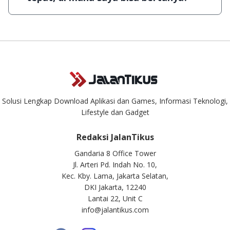
sehingga kuota sebesar ribuan aplikasi & games
tidak dapat tercapai dalam waktu yang singkat.
Kami dengan senang hati menjawab setiap
pertanyaan yang masuk. Kirim pertanyaan kamu
ke
info@jalantikus.com
Solusi Lengkap Download Aplikasi dan Games, Informasi Teknologi,
Lifestyle dan Gadget
Redaksi JalanTikus
Gandaria 8 Office Tower
Jl. Arteri Pd. Indah No. 10,
Kec. Kby. Lama, Jakarta Selatan,
DKI Jakarta, 12240
Lantai 22, Unit C
info@jalantikus.com