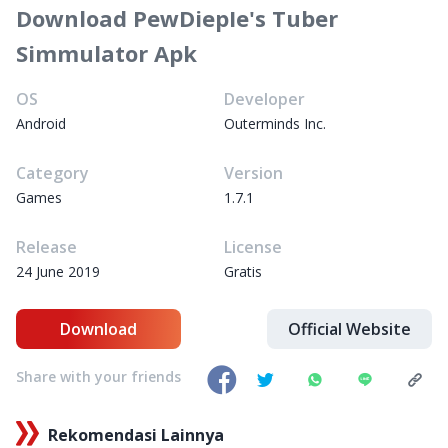
Download PewDiepIe's Tuber
Simmulator Apk
OS
Developer
Android
Outerminds Inc.
Category
Version
Games
1.7.1
Release
License
24 June 2019
Gratis
Download
Official Website
Share with your friends
Rekomendasi Lainnya