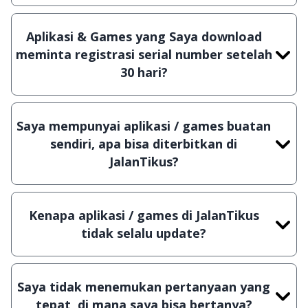
Ya, JalanTikus selalu melakukan scanning dengan
3 jenis Antivirus (Kaspersky, AVG & Avast) sebelum
Aplikasi & Games yang Saya download
menerbitkan suatu aplikasi atau games, sehingga
meminta registrasi serial number setelah
bisa dijamin 100% terbebas dari virus.
30 hari?
Meskipun dibagikan secara gratis, namun ada
beberapa aplikasi & games yang dibagikan secara
Saya mempunyai aplikasi / games buatan
Shareware, dalam arti hanya bisa digunakan
sendiri, apa bisa diterbitkan di
dalam jangka waktu tertentu dan jika ingin lanjut
JalanTikus?
menggunakannya kamu harus membeli lisensi
Tentu saja bisa. Silahkan kirim email ke
aslinya.
info@jalantikus.com
dengan menyertakan Nama
Kenapa aplikasi / games di JalanTikus
Aplikasi/Games, Deskripsi serta Lampiran File
tidak selalu update?
instalasi / (APK) jika Android
Demi menjaga kualitas aplikasi dan games yang
ada di JalanTikus, hingga saat ini kita masih
Saya tidak menemukan pertanyaan yang
melakukan upload-download secara manual,
tepat, di mana saya bisa bertanya?