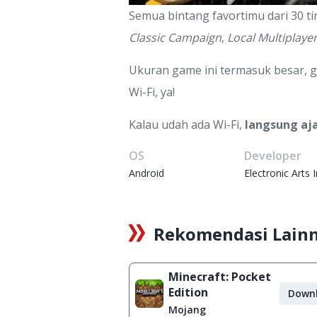
Semua bintang favortimu dari 30 ti
Classic Campaign
,
Local Multiplaye
Ukuran game ini termasuk besar, g
Wi-Fi, ya!
Kalau udah ada Wi-Fi,
langsung aj
OS
Developer
Android
Electronic Arts 
Rekomendasi Lain
Minecraft: Pocket
Edition
Down
Mojang