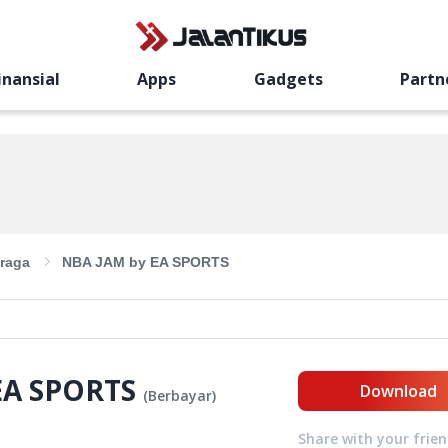
inansial
Apps
Gadgets
Partn
raga
NBA JAM by EA SPORTS
EA SPORTS
Download
(
Berbayar
)
Share with your frie