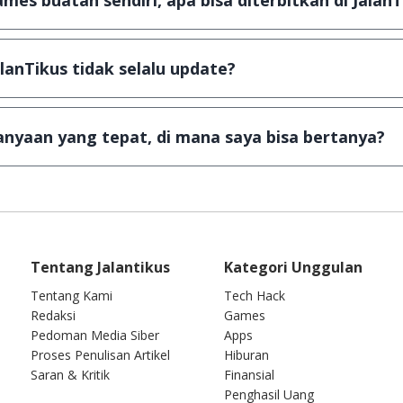
mes buatan sendiri, apa bisa diterbitkan di JalanT
ail ke
info@jalantikus.com
dengan menyertakan Nama Apli
a Android
alanTikus tidak selalu update?
an games yang ada di JalanTikus, hingga saat ini kita mas
besar ribuan aplikasi & games tidak dapat tercapai dalam
nyaan yang tepat, di mana saya bisa bertanya?
ab setiap pertanyaan yang masuk. Kirim pertanyaan kam
Tentang Jalantikus
Kategori Unggulan
Tentang Kami
Tech Hack
Redaksi
Games
Pedoman Media Siber
Apps
Proses Penulisan Artikel
Hiburan
Saran & Kritik
Finansial
Penghasil Uang