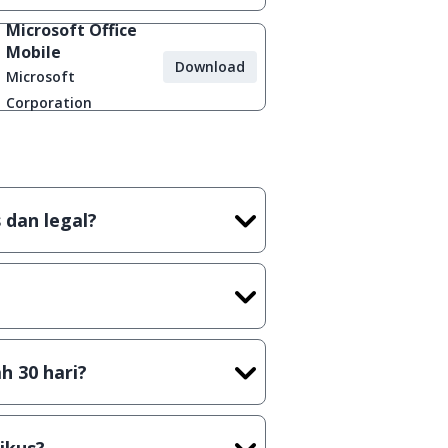
Microsoft Office
Mobile
Download
Microsoft
Corporation
 dan legal?
tian tidak (bajakan) hasil crack,
t) sebelum menerbitkan suatu
h 30 hari?
cara Shareware, dalam arti hanya
rus membeli lisensi aslinya.