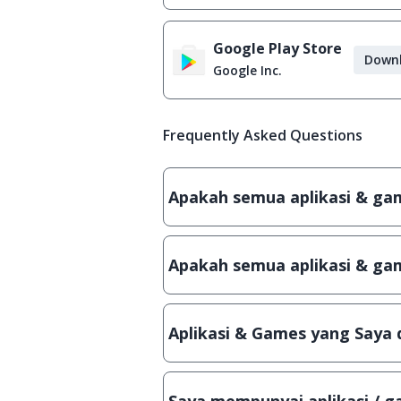
Google Play Store
Down
Google Inc.
Frequently Asked Questions
Apakah semua aplikasi & game
Ya, JalanTikus hanya membagikan a
patch atau semacamnya.
Apakah semua aplikasi & gam
Ya, JalanTikus selalu melakukan 
aplikasi atau games, sehingga bis
Aplikasi & Games yang Saya 
Meskipun dibagikan secara gratis
bisa digunakan dalam jangka wakt