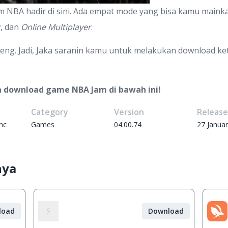
m NBA hadir di sini. Ada empat mode yang bisa kamu mainka
r
, dan
Online Multiplayer
.
eng. Jadi, Jaka saranin kamu untuk melakukan download k
a download game NBA Jam di bawah ini!
Category
Version
Releas
Inc
Games
04.00.74
27 Janua
nya
load
Download