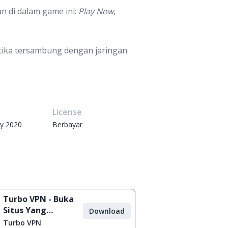
n di dalam game ini:
Play Now
,
etika tersambung dengan jaringan
e
License
ry 2020
Berbayar
Turbo VPN - Buka
Situs Yang
Download
Diblokir
Turbo VPN