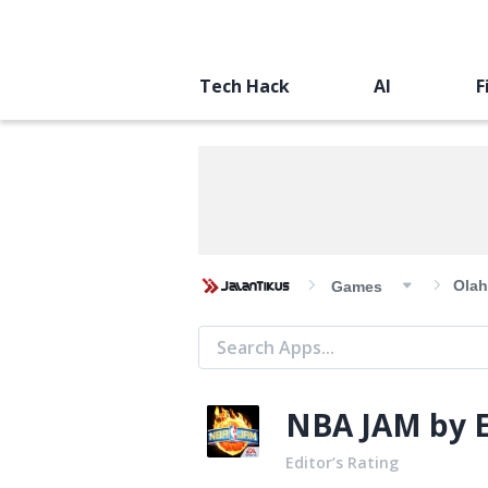
Tech Hack
AI
F
Olah
Games
NBA JAM by 
Editor’s Rating