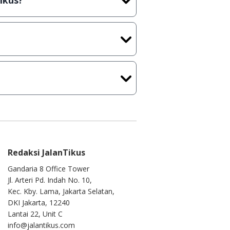
ikus?
kasi/Games, Deskripsi serta
ih melakukan upload-download
 waktu yang singkat.
u ke
info@jalantikus.com
Redaksi JalanTikus
Gandaria 8 Office Tower
Jl. Arteri Pd. Indah No. 10,
Kec. Kby. Lama, Jakarta Selatan,
DKI Jakarta, 12240
Lantai 22, Unit C
info@jalantikus.com