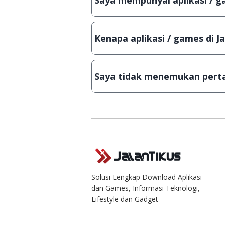
Saya mempunyai aplikasi / ga
Tentu saja bisa. Silahkan kirim em
Lampiran File instalasi / (APK) jik
Kenapa aplikasi / games di J
Demi menjaga kualitas aplikasi d
secara manual, sehingga kuota se
Saya tidak menemukan perta
Kami dengan senang hati menjaw
Solusi Lengkap Download Aplikasi
dan Games, Informasi Teknologi,
Lifestyle dan Gadget