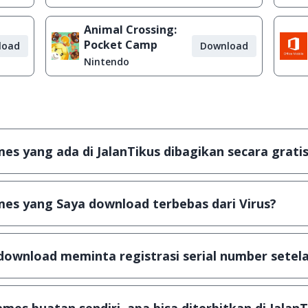
Animal Crossing:
Pocket Camp
load
Download
Nintendo
s yang ada di JalanTikus dibagikan secara gratis
plikasi & games yang gratis (Freeware) dan legal, dalam ar
es yang Saya download terbebas dari Virus?
scanning dengan 3 jenis Antivirus (Kaspersky, AVG & Avas
a dijamin 100% terbebas dari virus.
download meminta registrasi serial number setela
, namun ada beberapa aplikasi & games yang dibagikan se
u tertentu dan jika ingin lanjut menggunakannya kamu ha