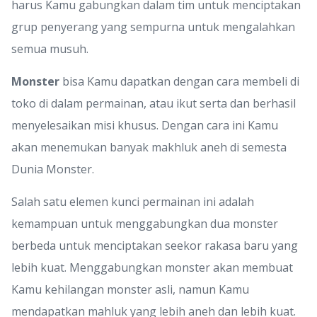
harus Kamu gabungkan dalam tim untuk menciptakan
grup penyerang yang sempurna untuk mengalahkan
semua musuh.
Monster
bisa Kamu dapatkan dengan cara membeli di
toko di dalam permainan, atau ikut serta dan berhasil
menyelesaikan misi khusus. Dengan cara ini Kamu
akan menemukan banyak makhluk aneh di semesta
Dunia Monster.
Salah satu elemen kunci permainan ini adalah
kemampuan untuk menggabungkan dua monster
berbeda untuk menciptakan seekor rakasa baru yang
lebih kuat. Menggabungkan monster akan membuat
Kamu kehilangan monster asli, namun Kamu
mendapatkan mahluk yang lebih aneh dan lebih kuat.