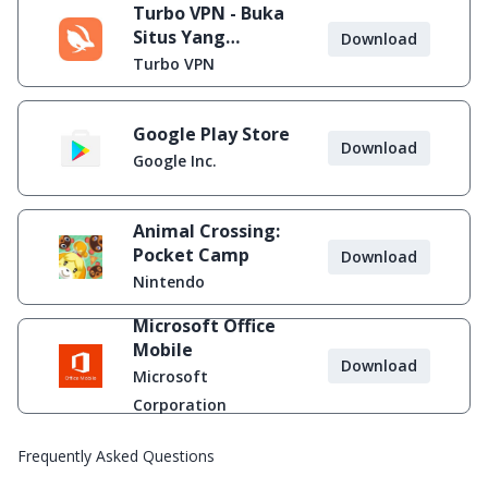
Turbo VPN - Buka
Situs Yang
Download
Diblokir
Turbo VPN
Google Play Store
Download
Google Inc.
Animal Crossing:
Pocket Camp
Download
Nintendo
Microsoft Office
Mobile
Download
Microsoft
Corporation
Frequently Asked Questions