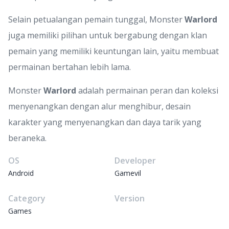
Selain petualangan pemain tunggal, Monster
Warlord
juga memiliki pilihan untuk bergabung dengan klan
pemain yang memiliki keuntungan lain, yaitu membuat
permainan bertahan lebih lama.
Monster
Warlord
adalah permainan peran dan koleksi
menyenangkan dengan alur menghibur, desain
karakter yang menyenangkan dan daya tarik yang
beraneka.
OS
Developer
Android
Gamevil
Category
Version
Games