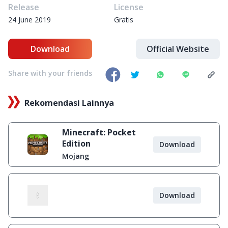
Release
License
24 June 2019
Gratis
Download
Official Website
Share with your friends
Rekomendasi Lainnya
Minecraft: Pocket
Edition
Download
Mojang
Download