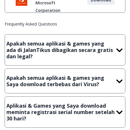
Microsoft
Corporation
Frequently Asked Questions
Apakah semua aplikasi & games yang
ada di JalanTikus dibagikan secara gratis
dan legal?
Ya, JalanTikus hanya membagikan aplikasi & games yang
gratis (Freeware) dan legal, dalam artian tidak (bajakan) hasil
Apakah semua aplikasi & games yang
crack, patch atau semacamnya.
Saya download terbebas dari Virus?
Ya, JalanTikus selalu melakukan scanning dengan 3 jenis
Antivirus (Kaspersky, AVG & Avast) sebelum menerbitkan
Aplikasi & Games yang Saya download
suatu aplikasi atau games, sehingga bisa dijamin 100%
meminta registrasi serial number setelah
terbebas dari virus.
30 hari?
Meskipun dibagikan secara gratis, namun ada beberapa