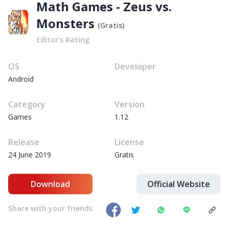
Math Games - Zeus vs.
Monsters
(
Gratis
)
Editor’s Rating
OS
Developer
Android
Category
Version
Games
1.12
Release
License
24 June 2019
Gratis
Download
Official Website
Share with your friends