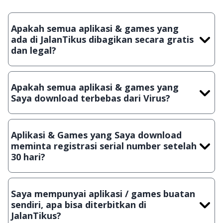
Apakah semua aplikasi & games yang
ada di JalanTikus dibagikan secara gratis
dan legal?
Ya, JalanTikus hanya membagikan aplikasi & games yang
gratis (Freeware) dan legal, dalam artian tidak (bajakan) hasil
Apakah semua aplikasi & games yang
crack, patch atau semacamnya.
Saya download terbebas dari Virus?
Ya, JalanTikus selalu melakukan scanning dengan 3 jenis
Antivirus (Kaspersky, AVG & Avast) sebelum menerbitkan
Aplikasi & Games yang Saya download
suatu aplikasi atau games, sehingga bisa dijamin 100%
meminta registrasi serial number setelah
terbebas dari virus.
30 hari?
Meskipun dibagikan secara gratis, namun ada beberapa
aplikasi & games yang dibagikan secara Shareware, dalam arti
Saya mempunyai aplikasi / games buatan
hanya bisa digunakan dalam jangka waktu tertentu dan jika
sendiri, apa bisa diterbitkan di
ingin lanjut menggunakannya kamu harus membeli lisensi
JalanTikus?
aslinya.