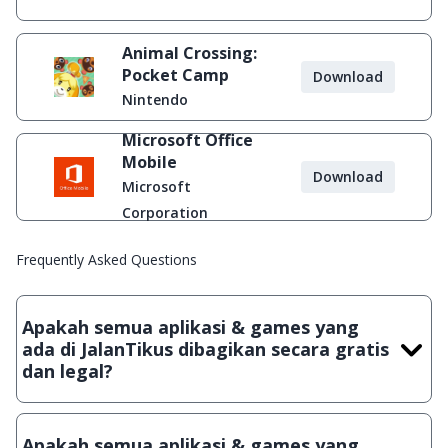
Animal Crossing:
Pocket Camp
Download
Nintendo
Microsoft Office
Mobile
Download
Microsoft
Corporation
Frequently Asked Questions
Apakah semua aplikasi & games yang
ada di JalanTikus dibagikan secara gratis
dan legal?
Ya, JalanTikus hanya membagikan aplikasi & games yang
gratis (Freeware) dan legal, dalam artian tidak (bajakan) hasil
Apakah semua aplikasi & games yang