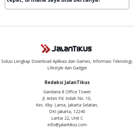
aplikasi & games tidak dapat tercapai dalam waktu yang
singkat.
Kami dengan senang hati menjawab setiap pertanyaan yang
masuk. Kirim pertanyaan kamu ke
info@jalantikus.com
Solusi Lengkap Download Aplikasi dan Games, Informasi Teknologi,
Lifestyle dan Gadget
Redaksi JalanTikus
Gandaria 8 Office Tower
Jl. Arteri Pd. Indah No. 10,
Kec. Kby. Lama, Jakarta Selatan,
DKI Jakarta, 12240
Lantai 22, Unit C
info@jalantikus.com