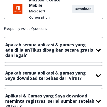
Microsoft Office
Mobile
Download
Microsoft
Corporation
Frequently Asked Questions
Apakah semua aplikasi & games yang
ada di JalanTikus dibagikan secara gratis
dan legal?
Ya, JalanTikus hanya membagikan aplikasi & games yang
gratis (Freeware) dan legal, dalam artian tidak (bajakan) hasil
Apakah semua aplikasi & games yang
crack, patch atau semacamnya.
Saya download terbebas dari Virus?
Ya, JalanTikus selalu melakukan scanning dengan 3 jenis
Antivirus (Kaspersky, AVG & Avast) sebelum menerbitkan
Aplikasi & Games yang Saya download
suatu aplikasi atau games, sehingga bisa dijamin 100%
meminta registrasi serial number setelah
terbebas dari virus.
30 hari?