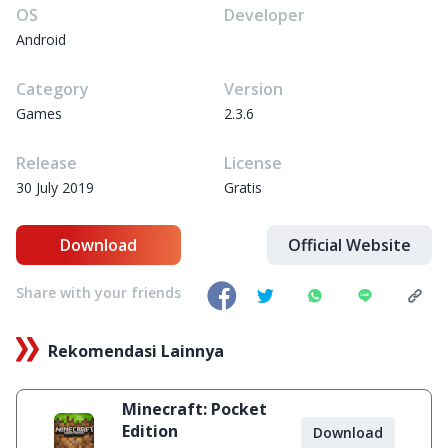
OS
Developer
Android
Category
Version
Games
2.3.6
Release
License
30 July 2019
Gratis
Download
Official Website
Share with your friends
Rekomendasi Lainnya
Minecraft: Pocket
Edition
Download