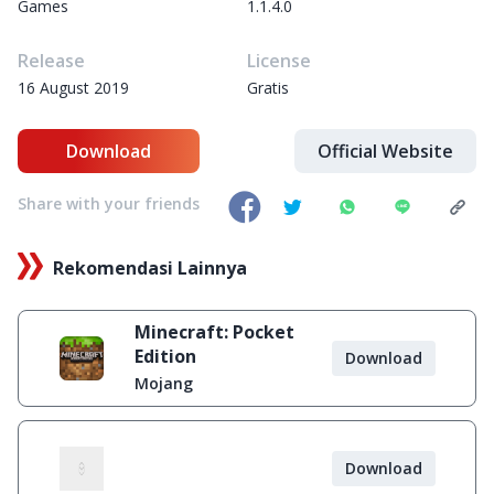
Games
1.1.4.0
Release
License
16 August 2019
Gratis
Download
Official Website
Share with your friends
Rekomendasi Lainnya
Minecraft: Pocket
Edition
Download
Mojang
Download