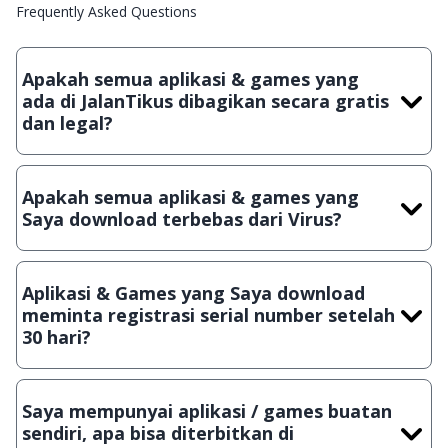
Frequently Asked Questions
Apakah semua aplikasi & games yang
ada di JalanTikus dibagikan secara gratis
dan legal?
Ya, JalanTikus hanya membagikan aplikasi & games yang
gratis (Freeware) dan legal, dalam artian tidak (bajakan) hasil
Apakah semua aplikasi & games yang
crack, patch atau semacamnya.
Saya download terbebas dari Virus?
Ya, JalanTikus selalu melakukan scanning dengan 3 jenis
Antivirus (Kaspersky, AVG & Avast) sebelum menerbitkan
Aplikasi & Games yang Saya download
suatu aplikasi atau games, sehingga bisa dijamin 100%
meminta registrasi serial number setelah
terbebas dari virus.
30 hari?
Meskipun dibagikan secara gratis, namun ada beberapa
aplikasi & games yang dibagikan secara Shareware, dalam arti
Saya mempunyai aplikasi / games buatan
hanya bisa digunakan dalam jangka waktu tertentu dan jika
sendiri, apa bisa diterbitkan di
ingin lanjut menggunakannya kamu harus membeli lisensi