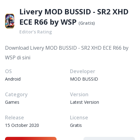
Livery MOD BUSSID - SR2 XHD
ECE R66 by WSP
(
Gratis
)
Editor’s Rating
Download Livery MOD BUSSID - SR2 XHD ECE R66 by
WSP di sini
OS
Developer
Android
MOD BUSSID
Category
Version
Games
Latest Version
Release
License
15 October 2020
Gratis