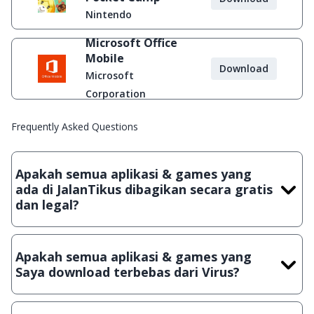
Nintendo
Microsoft Office
Mobile
Download
Microsoft
Corporation
Frequently Asked Questions
Apakah semua aplikasi & games yang
ada di JalanTikus dibagikan secara gratis
dan legal?
Ya, JalanTikus hanya membagikan aplikasi & games yang
gratis (Freeware) dan legal, dalam artian tidak (bajakan) hasil
Apakah semua aplikasi & games yang
crack, patch atau semacamnya.
Saya download terbebas dari Virus?
Ya, JalanTikus selalu melakukan scanning dengan 3 jenis
Antivirus (Kaspersky, AVG & Avast) sebelum menerbitkan